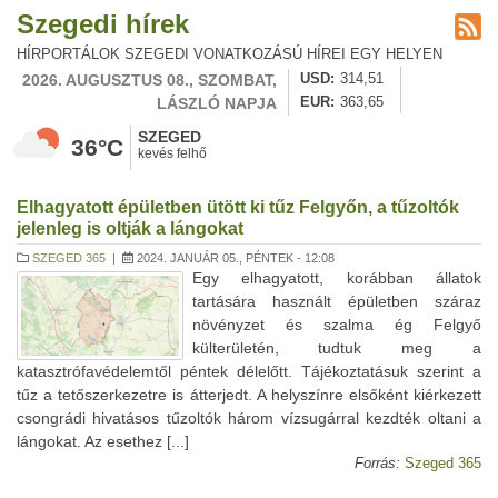
Szegedi hírek
HÍRPORTÁLOK SZEGEDI VONATKOZÁSÚ HÍREI EGY HELYEN
2026. AUGUSZTUS 08., SZOMBAT,
USD
314,51
LÁSZLÓ NAPJA
EUR
363,65
SZEGED
36°C
kevés felhő
Elhagyatott épületben ütött ki tűz Felgyőn, a tűzoltók
jelenleg is oltják a lángokat
SZEGED 365
|
2024. JANUÁR 05., PÉNTEK - 12:08
Egy elhagyatott, korábban állatok
tartására használt épületben száraz
növényzet és szalma ég Felgyő
külterületén, tudtuk meg a
katasztrófavédelemtől péntek délelőtt. Tájékoztatásuk szerint a
tűz a tetőszerkezetre is átterjedt. A helyszínre elsőként kiérkezett
csongrádi hivatásos tűzoltók három vízsugárral kezdték oltani a
lángokat. Az esethez [...]
Forrás:
Szeged 365