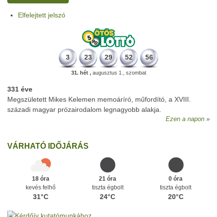
Elfelejtett jelszó
3
23
29
52
56
31. hét ,
augusztus 1., szombat
331 éve
Megszületett Mikes Kelemen memoáríró, műfordító, a XVIII.
századi magyar prózairodalom legnagyobb alakja.
Ezen a napon
VÁRHATÓ IDŐJÁRÁS
18 óra
21 óra
0 óra
kevés felhő
tiszta égbolt
tiszta égbolt
31°C
24°C
20°C