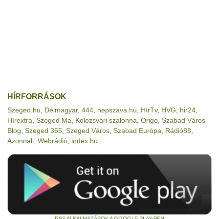
HÍRFORRÁSOK
Szeged.hu
,
Délmagyar
,
444
,
nepszava.hu
,
HírTv
,
HVG
,
hir24
,
Hírextra
,
Szeged Ma
,
Kolozsvári szalonna
,
Origo
,
Szabad Város
Blog
,
Szeged 365
,
Szeged Város
,
Szabad Európa
,
Rádió88
,
Azonnali
,
Webrádió
,
index.hu
RSS ALKALMAZÁSOK A GOOGLE PLAY-BEN