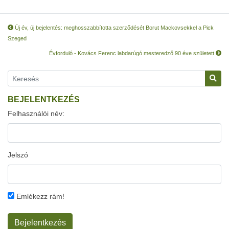
Új év, új bejelentés: meghosszabbította szerződését Borut Mackovsekkel a Pick
Szeged
Évforduló - Kovács Ferenc labdarúgó mesteredző 90 éve született
BEJELENTKEZÉS
Felhasználói név:
Jelszó
Emlékezz rám!