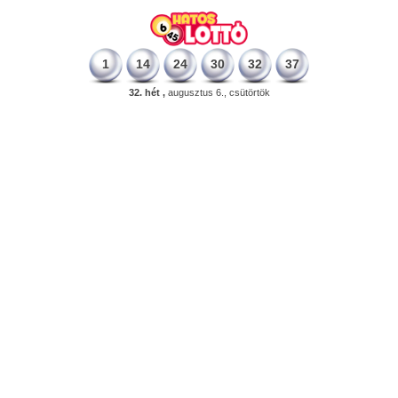
1
14
24
30
32
37
32. hét ,
augusztus 6., csütörtök