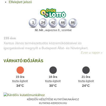
Elfelejtett jelszó
1
24
42
66
86
32. hét ,
augusztus 8., szombat
155 éve
Xantus János természettudós közreműködésével és
igazgatásával megnyílt a Budapesti Állat- és Növénykert.
Ezen a napon
VÁRHATÓ IDŐJÁRÁS
15 óra
18 óra
21 óra
tiszta égbolt
tiszta égbolt
tiszta égbolt
34°C
30°C
24°C
KÉRDŐÍV KÉSZÍTÉSE KUTATÓMUNKÁHOZ
KUTATAS-KERDOIV.HU