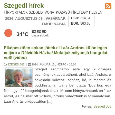
Szegedi hírek
HÍRPORTÁLOK SZEGEDI VONATKOZÁSÚ HÍREI EGY HELYEN
2026. AUGUSZTUS 09., VASÁRNAP,
USD
314,51
EMŐD NAPJA
EUR
363,65
SZEGED
34°C
tiszta égbolt
Elképesztően sokan jöttek el Laár András különleges
estjére a Délvidék Házba! Mutatjuk milyen jó hangulat
volt! (videó)
SZEGED 365
|
2024. JANUÁR 15., HÉTFŐ - 18:10
Szeged szombaton este egy különleges
eseménynek adott otthont, ahol Laár András, a
sokoldalú művész, zenész, író, humorista és
buddhista tanítvány bemutatta “Egy bor, egy
film, egy nő” kategóriájának titkait. Mi sem hiányozhattunk erről az
estről, és ha már ott voltunk, bizony videóztunk is folyamatosan.
Laár András elképesztően [...]
Forrás:
Szeged 365