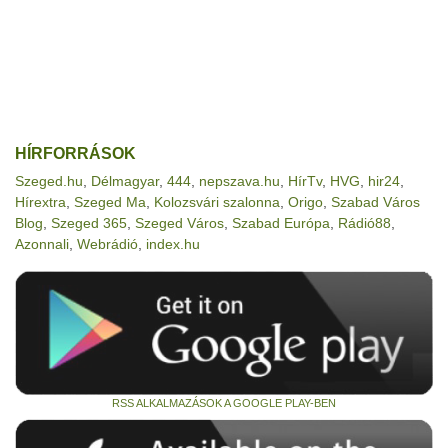
HÍRFORRÁSOK
Szeged.hu
,
Délmagyar
,
444
,
nepszava.hu
,
HírTv
,
HVG
,
hir24
,
Hírextra
,
Szeged Ma
,
Kolozsvári szalonna
,
Origo
,
Szabad Város
Blog
,
Szeged 365
,
Szeged Város
,
Szabad Európa
,
Rádió88
,
Azonnali
,
Webrádió
,
index.hu
RSS ALKALMAZÁSOK A GOOGLE PLAY-BEN