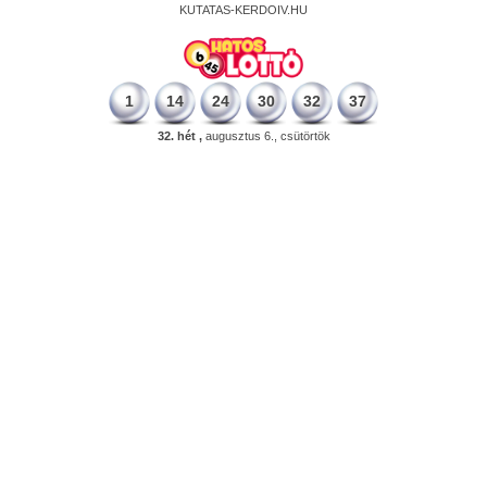
KUTATAS-KERDOIV.HU
1
14
24
30
32
37
32. hét ,
augusztus 6., csütörtök