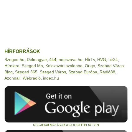
HÍRFORRÁSOK
Szeged.hu
,
Délmagyar
,
444
,
nepszava.hu
,
HírTv
,
HVG
,
hir24
,
Hírextra
,
Szeged Ma
,
Kolozsvári szalonna
,
Origo
,
Szabad Város
Blog
,
Szeged 365
,
Szeged Város
,
Szabad Európa
,
Rádió88
,
Azonnali
,
Webrádió
,
index.hu
RSS ALKALMAZÁSOK A GOOGLE PLAY-BEN