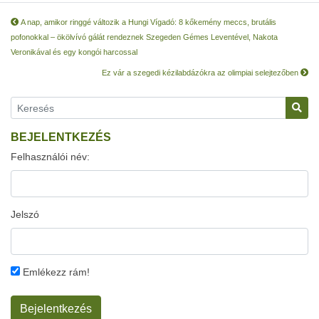
A nap, amikor ringgé változik a Hungi Vígadó: 8 kőkemény meccs, brutális
pofonokkal – ökölvívó gálát rendeznek Szegeden Gémes Leventével, Nakota
Veronikával és egy kongói harcossal
Ez vár a szegedi kézilabdázókra az olimpiai selejtezőben
BEJELENTKEZÉS
Felhasználói név:
Jelszó
Emlékezz rám!