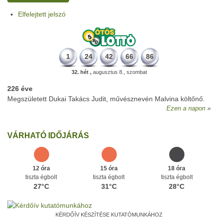
Elfelejtett jelszó
1
24
42
66
86
32. hét ,
augusztus 8., szombat
226 éve
Megszületett Dukai Takács Judit, művésznevén Malvina költőnő.
Ezen a napon
VÁRHATÓ IDŐJÁRÁS
12 óra
15 óra
18 óra
tiszta égbolt
tiszta égbolt
tiszta égbolt
27°C
31°C
28°C
KÉRDŐÍV KÉSZÍTÉSE KUTATÓMUNKÁHOZ