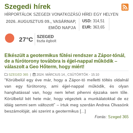
Szegedi hírek
HÍRPORTÁLOK SZEGEDI VONATKOZÁSÚ HÍREI EGY HELYEN
2026. AUGUSZTUS 09., VASÁRNAP,
USD
314,51
EMŐD NAPJA
EUR
363,65
SZEGED
27°C
tiszta égbolt
Elkészült a geotermikus fűtési rendszer a Zápor-tónál,
de a fúrótorony továbbra is éjjel-nappal működik –
válaszolt a Geo Hőterm, hogy miért!
SZEGED 365
|
2024. MÁRCIUS 14., CSÜTÖRTÖK - 15:10
“Körülbelül egy éve már, hogy a Zápor-tó melletti töltés oldalnál
van egy fúrótorony, ami éjjel-nappal működik, és olyan
hanghatással van, hogy nem lehet pihenni éjszaka sem tőle.
Körülbelül két hete már, hogy végeztek a munkálatokkal de ez
idáig semmi sem változott” – írtuk meg szerdán Andrea Olvasónk
beszámolóját, aki szerint a geotermikus [...]
Forrás:
Szeged 365