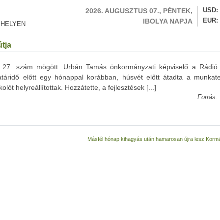
2026. AUGUSZTUS 07., PÉNTEK,
USD
IBOLYA NAPJA
EUR
 HELYEN
útja
a, a 27. szám mögött. Urbán Tamás önkormányzati képviselő a Rádió
atáridő előtt egy hónappal korábban, húsvét előtt átadta a munkater
ót helyreállítottak. Hozzátette, a fejlesztések [...]
Forrás:
Másfél hónap kihagyás után hamarosan újra lesz Korm