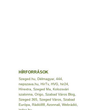
HÍRFORRÁSOK
Szeged.hu
,
Délmagyar
,
444
,
nepszava.hu
,
HírTv
,
HVG
,
hir24
,
Hírextra
,
Szeged Ma
,
Kolozsvári
szalonna
,
Origo
,
Szabad Város Blog
,
Szeged 365
,
Szeged Város
,
Szabad
Európa
,
Rádió88
,
Azonnali
,
Webrádió
,
index.hu