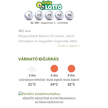
3
23
29
52
56
31. hét ,
augusztus 1., szombat
VÁRHATÓ IDŐJÁRÁS
3 óra
6 óra
9 óra
szórványos felhőzet
tiszta égbolt
tiszta égbolt
21°C
24°C
32°C
KÉRDŐÍV KÉSZÍTÉSE KUTATÓMUNKÁHOZ
KUTATAS-KERDOIV.HU