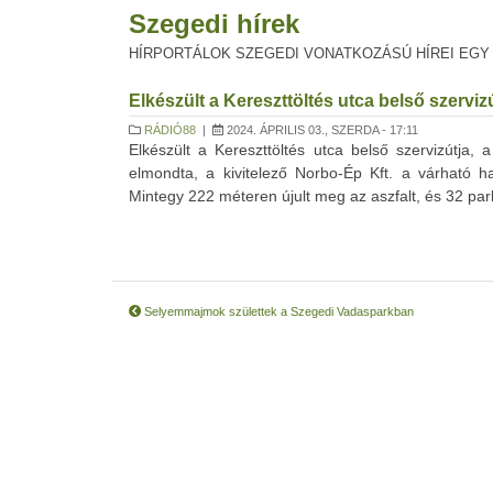
Szegedi hírek
HÍRPORTÁLOK SZEGEDI VONATKOZÁSÚ HÍREI EGY
Elkészült a Kereszttöltés utca belső szerviz
RÁDIÓ88
|
2024. ÁPRILIS 03., SZERDA - 17:11
Elkészült a Kereszttöltés utca belső szervizútj
elmondta, a kivitelező Norbo-Ép Kft. a várható h
Mintegy 222 méteren újult meg az aszfalt, és 32 parkol
Selyemmajmok születtek a Szegedi Vadasparkban