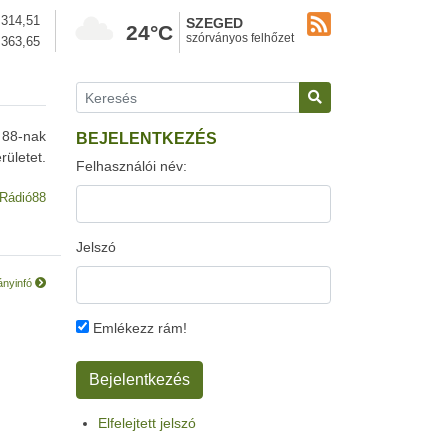
314,51
SZEGED
24°C
szórványos felhőzet
363,65
 88-nak
BEJELENTKEZÉS
ületet.
Felhasználói név:
Rádió88
Jelszó
ányinfó
Emlékezz rám!
Elfelejtett jelszó