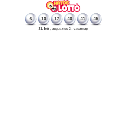
6
10
17
40
41
45
31. hét ,
augusztus 2., vasárnap