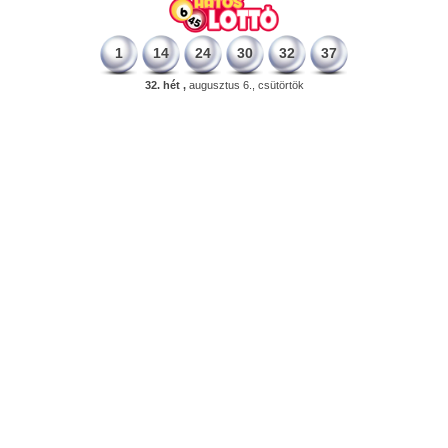
1
14
24
30
32
37
32. hét ,
augusztus 6., csütörtök