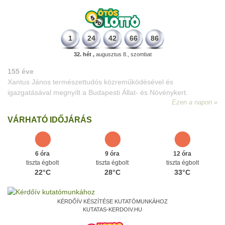
1
24
42
66
86
32. hét ,
augusztus 8., szombat
VÁRHATÓ IDŐJÁRÁS
6 óra
9 óra
12 óra
tiszta égbolt
tiszta égbolt
tiszta égbolt
22°C
28°C
33°C
KÉRDŐÍV KÉSZÍTÉSE KUTATÓMUNKÁHOZ
KUTATAS-KERDOIV.HU