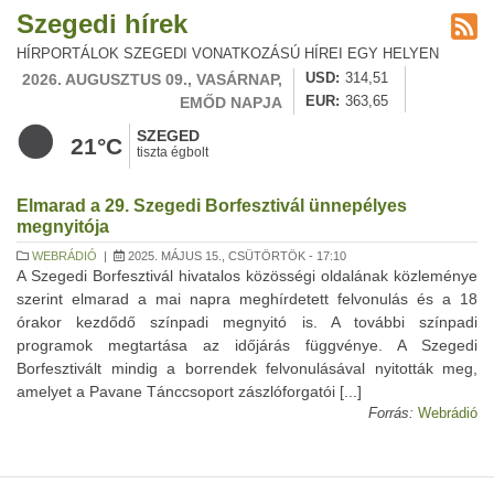
Szegedi hírek
HÍRPORTÁLOK SZEGEDI VONATKOZÁSÚ HÍREI EGY HELYEN
2026. AUGUSZTUS 09., VASÁRNAP,
USD
314,51
EMŐD NAPJA
EUR
363,65
SZEGED
21°C
tiszta égbolt
Elmarad a 29. Szegedi Borfesztivál ünnepélyes
megnyitója
WEBRÁDIÓ
|
2025. MÁJUS 15., CSÜTÖRTÖK - 17:10
A Szegedi Borfesztivál hivatalos közösségi oldalának közleménye
szerint elmarad a mai napra meghírdetett felvonulás és a 18
órakor kezdődő színpadi megnyitó is. A további színpadi
programok megtartása az időjárás függvénye. A Szegedi
Borfesztivált mindig a borrendek felvonulásával nyitották meg,
amelyet a Pavane Tánccsoport zászlóforgatói [...]
Forrás:
Webrádió