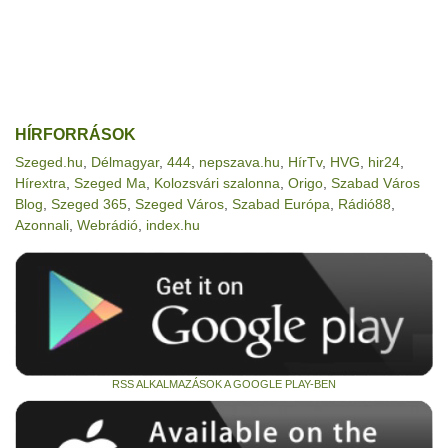
HÍRFORRÁSOK
Szeged.hu
,
Délmagyar
,
444
,
nepszava.hu
,
HírTv
,
HVG
,
hir24
,
Hírextra
,
Szeged Ma
,
Kolozsvári szalonna
,
Origo
,
Szabad Város
Blog
,
Szeged 365
,
Szeged Város
,
Szabad Európa
,
Rádió88
,
Azonnali
,
Webrádió
,
index.hu
RSS ALKALMAZÁSOK A GOOGLE PLAY-BEN