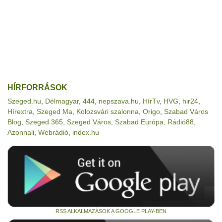
HÍRFORRÁSOK
Szeged.hu
,
Délmagyar
,
444
,
nepszava.hu
,
HírTv
,
HVG
,
hir24
,
Hírextra
,
Szeged Ma
,
Kolozsvári szalonna
,
Origo
,
Szabad Város
Blog
,
Szeged 365
,
Szeged Város
,
Szabad Európa
,
Rádió88
,
Azonnali
,
Webrádió
,
index.hu
RSS ALKALMAZÁSOK A GOOGLE PLAY-BEN