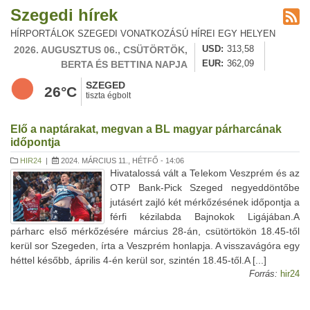
Szegedi hírek
HÍRPORTÁLOK SZEGEDI VONATKOZÁSÚ HÍREI EGY HELYEN
2026. AUGUSZTUS 06., CSÜTÖRTÖK,
USD
313,58
BERTA ÉS BETTINA NAPJA
EUR
362,09
SZEGED
26°C
tiszta égbolt
Elő a naptárakat, megvan a BL magyar párharcának
időpontja
HIR24
|
2024. MÁRCIUS 11., HÉTFŐ - 14:06
Hivatalossá vált a Telekom Veszprém és az
OTP Bank-Pick Szeged negyeddöntőbe
jutásért zajló két mérkőzésének időpontja a
férfi kézilabda Bajnokok Ligájában.A
párharc első mérkőzésére március 28-án, csütörtökön 18.45-től
kerül sor Szegeden, írta a Veszprém honlapja. A visszavágóra egy
héttel később, április 4-én kerül sor, szintén 18.45-től.A [...]
Forrás:
hir24