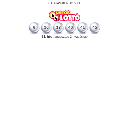
KUTATAS-KERDOIV.HU
6
10
17
40
41
45
31. hét ,
augusztus 2., vasárnap