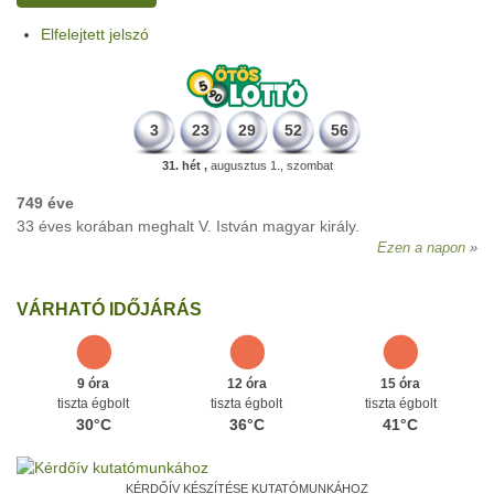
Elfelejtett jelszó
3
23
29
52
56
31. hét ,
augusztus 1., szombat
749 éve
33 éves korában meghalt V. István magyar király.
Ezen a napon
VÁRHATÓ IDŐJÁRÁS
9 óra
12 óra
15 óra
tiszta égbolt
tiszta égbolt
tiszta égbolt
30°C
36°C
41°C
KÉRDŐÍV KÉSZÍTÉSE KUTATÓMUNKÁHOZ