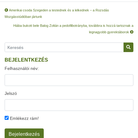
Amerikai csoda Szegeden a testednek és a lelkednek – a Rozsdás
Mozgásstúdióban jártunk
Hiába bukott bele Balog Zoltán a pedofilbotrányba, továbbra is hozzá tartoznak a
legnagyobb gyerektáborok
BEJELENTKEZÉS
Felhasználói név:
Jelszó
Emlékezz rám!