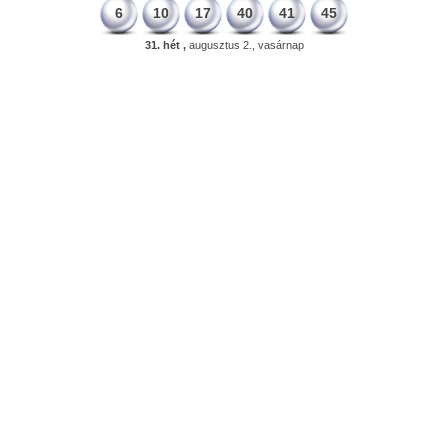
6
10
17
40
41
45
31. hét ,
augusztus 2., vasárnap