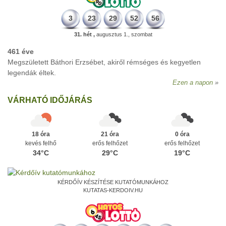
3
23
29
52
56
31. hét ,
augusztus 1., szombat
461 éve
Megszületett Báthori Erzsébet, akiről rémséges és kegyetlen
legendák éltek.
Ezen a napon
VÁRHATÓ IDŐJÁRÁS
18 óra
21 óra
0 óra
kevés felhő
erős felhőzet
erős felhőzet
34°C
29°C
19°C
KÉRDŐÍV KÉSZÍTÉSE KUTATÓMUNKÁHOZ
KUTATAS-KERDOIV.HU