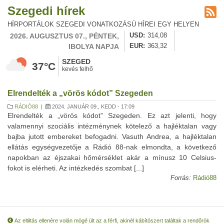
Szegedi hírek
HÍRPORTÁLOK SZEGEDI VONATKOZÁSÚ HÍREI EGY HELYEN
2026. AUGUSZTUS 07., PÉNTEK,
USD
314,08
IBOLYA NAPJA
EUR
363,32
SZEGED
37°C
kevés felhő
Elrendelték a „vörös kódot” Szegeden
RÁDIÓ88
|
2024. JANUÁR 09., KEDD - 17:09
Elrendelték a „vörös kódot” Szegeden. Ez azt jelenti, hogy
valamennyi szociális intézménynek kötelező a hajléktalan vagy
bajba jutott embereket befogadni. Vasuth Andrea, a hajléktalan
ellátás egységvezetője a Rádió 88-nak elmondta, a következő
napokban az éjszakai hőmérséklet akár a mínusz 10 Celsius-
fokot is elérheti. Az intézkedés szombat [...]
Forrás:
Rádió88
Az eltiltás ellenére volán mögé ült az a férfi, akinél kábítószert találtak a rendőrök