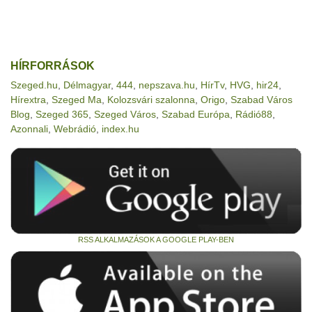
HÍRFORRÁSOK
Szeged.hu
,
Délmagyar
,
444
,
nepszava.hu
,
HírTv
,
HVG
,
hir24
,
Hírextra
,
Szeged Ma
,
Kolozsvári szalonna
,
Origo
,
Szabad Város
Blog
,
Szeged 365
,
Szeged Város
,
Szabad Európa
,
Rádió88
,
Azonnali
,
Webrádió
,
index.hu
RSS ALKALMAZÁSOK A GOOGLE PLAY-BEN