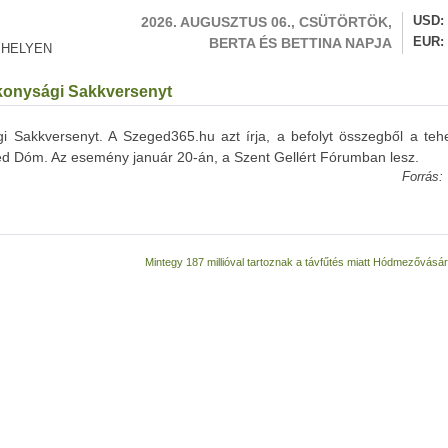
2026. AUGUSZTUS 06., CSÜTÖRTÖK,
USD
BERTA ÉS BETTINA NAPJA
EUR
 HELYEN
konysági Sakkversenyt
 Sakkversenyt. A Szeged365.hu azt írja, a befolyt összegből a teh
ed Dóm. Az esemény január 20-án, a Szent Gellért Fórumban lesz.
Forrás:
Mintegy 187 millióval tartoznak a távfűtés miatt Hódmezővásá