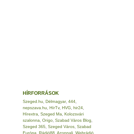
HÍRFORRÁSOK
Szeged.hu
,
Délmagyar
,
444
,
nepszava.hu
,
HírTv
,
HVG
,
hir24
,
Hírextra
,
Szeged Ma
,
Kolozsvári
szalonna
,
Origo
,
Szabad Város Blog
,
Szeged 365
,
Szeged Város
,
Szabad
Európa
,
Rádió88
,
Azonnali
,
Webrádió
,