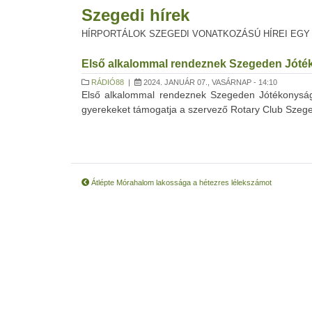
Szegedi hírek
HÍRPORTÁLOK SZEGEDI VONATKOZÁSÚ HÍREI EGY
Első alkalommal rendeznek Szegeden Jóté
RÁDIÓ88
|
2024. JANUÁR 07., VASÁRNAP - 14:10
Első alkalommal rendeznek Szegeden Jótékonysági
gyerekeket támogatja a szervező Rotary Club Szeg
Átlépte Mórahalom lakossága a hétezres lélekszámot