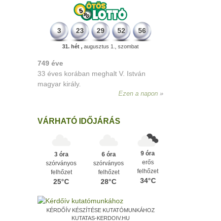
3
23
29
52
56
31. hét ,
augusztus 1., szombat
498 éve
A szávaszentdemeteri-nagyolaszi
győzelem, ahol a magyarok utoljára
győzték le a törököket Mohács előtt.
Ezen a napon
VÁRHATÓ IDŐJÁRÁS
9 óra
3 óra
6 óra
erős
szórványos
szórványos
felhőzet
felhőzet
felhőzet
34°C
25°C
28°C
KÉRDŐÍV KÉSZÍTÉSE KUTATÓMUNKÁHOZ
KUTATAS-KERDOIV.HU