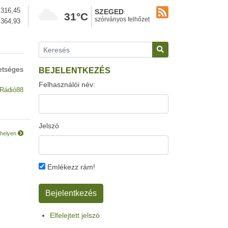
316,45
SZEGED
31°C
szórványos felhőzet
364,93
etséges
BEJELENTKEZÉS
Felhasználói név:
Rádió88
Jelszó
rhelyen
Emlékezz rám!
Elfelejtett jelszó