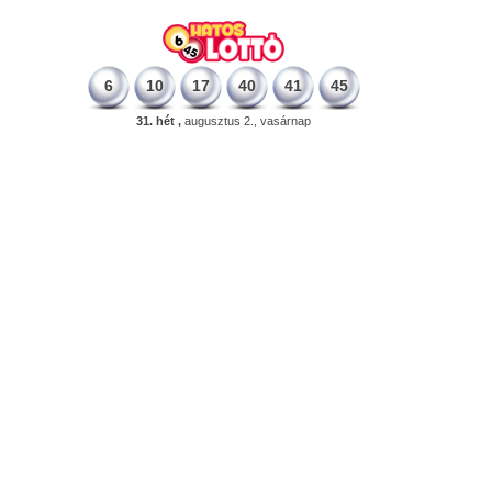
6
10
17
40
41
45
31. hét ,
augusztus 2., vasárnap