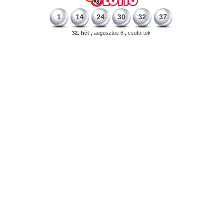
1
14
24
30
32
37
32. hét ,
augusztus 6., csütörtök