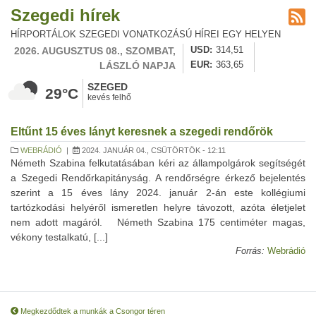
Szegedi hírek
HÍRPORTÁLOK SZEGEDI VONATKOZÁSÚ HÍREI EGY HELYEN
2026. AUGUSZTUS 08., SZOMBAT,
USD
314,51
LÁSZLÓ NAPJA
EUR
363,65
SZEGED
29°C
kevés felhő
Eltűnt 15 éves lányt keresnek a szegedi rendőrök
WEBRÁDIÓ
|
2024. JANUÁR 04., CSÜTÖRTÖK - 12:11
Németh Szabina felkutatásában kéri az állampolgárok segítségét
a Szegedi Rendőrkapitányság. A rendőrségre érkező bejelentés
szerint a 15 éves lány 2024. január 2-án este kollégiumi
tartózkodási helyéről ismeretlen helyre távozott, azóta életjelet
nem adott magáról. Németh Szabina 175 centiméter magas,
vékony testalkatú, [...]
Forrás:
Webrádió
Megkezdődtek a munkák a Csongor téren