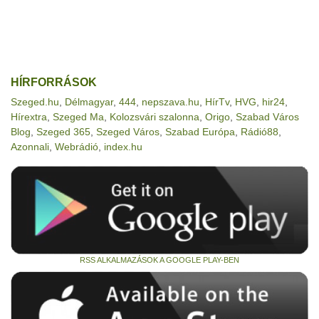
HÍRFORRÁSOK
Szeged.hu
,
Délmagyar
,
444
,
nepszava.hu
,
HírTv
,
HVG
,
hir24
,
Hírextra
,
Szeged Ma
,
Kolozsvári szalonna
,
Origo
,
Szabad Város
Blog
,
Szeged 365
,
Szeged Város
,
Szabad Európa
,
Rádió88
,
Azonnali
,
Webrádió
,
index.hu
RSS ALKALMAZÁSOK A GOOGLE PLAY-BEN