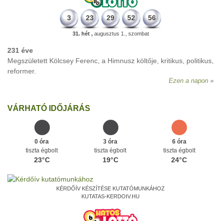
3
23
29
52
56
31. hét ,
augusztus 1., szombat
231 éve
Megszületett Kölcsey Ferenc, a Himnusz költője, kritikus, politikus,
reformer.
Ezen a napon
VÁRHATÓ IDŐJÁRÁS
0 óra
3 óra
6 óra
tiszta égbolt
tiszta égbolt
tiszta égbolt
23°C
19°C
24°C
KÉRDŐÍV KÉSZÍTÉSE KUTATÓMUNKÁHOZ
KUTATAS-KERDOIV.HU