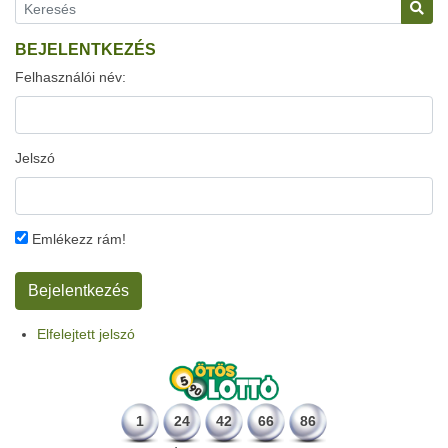
BEJELENTKEZÉS
Felhasználói név:
Jelszó
Emlékezz rám!
Elfelejtett jelszó
1
24
42
66
86