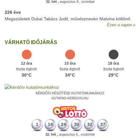
32. hét ,
augusztus 8., szombat
226 éve
Megszületett Dukai Takács Judit, művésznevén Malvina költőnő.
Ezen a napon
VÁRHATÓ IDŐJÁRÁS
12 óra
15 óra
18 óra
tiszta égbolt
tiszta égbolt
tiszta égbolt
30°C
34°C
29°C
KÉRDŐÍV KÉSZÍTÉSE KUTATÓMUNKÁHOZ
KUTATAS-KERDOIV.HU
1
14
24
30
32
37
32. hét ,
augusztus 6., csütörtök