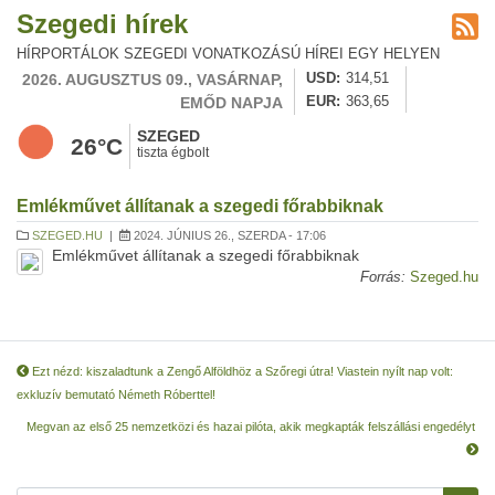
Szegedi hírek
HÍRPORTÁLOK SZEGEDI VONATKOZÁSÚ HÍREI EGY HELYEN
2026. AUGUSZTUS 09., VASÁRNAP,
USD
314,51
EMŐD NAPJA
EUR
363,65
SZEGED
26°C
tiszta égbolt
Emlékművet állítanak a szegedi főrabbiknak
SZEGED.HU
|
2024. JÚNIUS 26., SZERDA - 17:06
Emlékművet állítanak a szegedi főrabbiknak
Forrás:
Szeged.hu
Ezt nézd: kiszaladtunk a Zengő Alföldhöz a Szőregi útra! Viastein nyílt nap volt:
exkluzív bemutató Németh Róberttel!
Megvan az első 25 nemzetközi és hazai pilóta, akik megkapták felszállási engedélyt