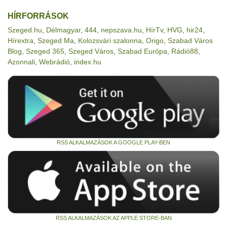
HÍRFORRÁSOK
Szeged.hu
,
Délmagyar
,
444
,
nepszava.hu
,
HírTv
,
HVG
,
hir24
,
Hírextra
,
Szeged Ma
,
Kolozsvári szalonna
,
Origo
,
Szabad Város
Blog
,
Szeged 365
,
Szeged Város
,
Szabad Európa
,
Rádió88
,
Azonnali
,
Webrádió
,
index.hu
RSS ALKALMAZÁSOK A GOOGLE PLAY-BEN
RSS ALKALMAZÁSOK AZ APPLE STORE-BAN