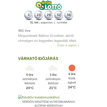
3
23
29
52
56
31. hét ,
augusztus 1., szombat
196 éve
Megszületett Kondor Gusztáv
csillagász, matematikus, egyetemi
tanár, akadémikus.
Ezen a napon
VÁRHATÓ IDŐJÁRÁS
6 óra
0 óra
3 óra
tiszta
szórványos
szórványos
égbolt
felhőzet
felhőzet
24°C
24°C
21°C
KÉRDŐÍV KÉSZÍTÉSE KUTATÓMUNKÁHOZ
KUTATAS-KERDOIV.HU