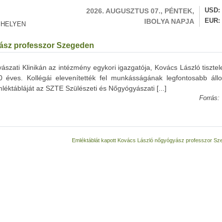
2026. AUGUSZTUS 07., PÉNTEK,
USD
IBOLYA NAPJA
EUR
 HELYEN
ász professzor Szegeden
szati Klinikán az intézmény egykori igazgatója, Kovács László tisztel
éves. Kollégái elevenítették fel munkásságának legfontosabb állo
éktábláját az SZTE Szülészeti és Nőgyógyászati [...]
Forrás:
Emléktáblát kapott Kovács László nőgyógyász professzor S