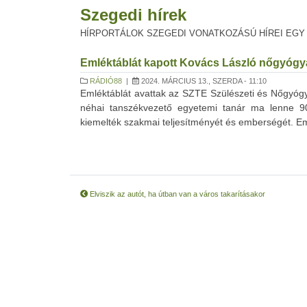
Szegedi hírek
HÍRPORTÁLOK SZEGEDI VONATKOZÁSÚ HÍREI EGY
Emléktáblát kapott Kovács László nőgyógy
RÁDIÓ88
|
2024. MÁRCIUS 13., SZERDA - 11:10
Emléktáblát avattak az SZTE Szülészeti és Nőgyógyá
néhai tanszékvezető egyetemi tanár ma lenne 90 
kiemelték szakmai teljesítményét és emberségét. Eml
Elviszik az autót, ha útban van a város takarításakor