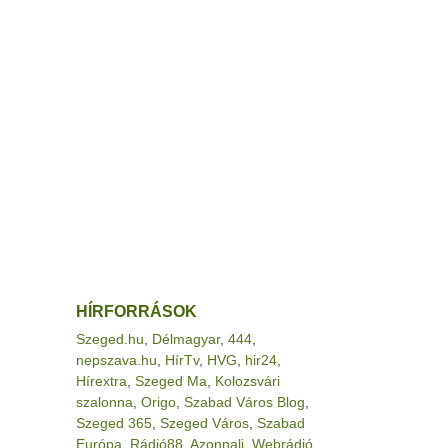
HÍRFORRÁSOK
Szeged.hu
,
Délmagyar
,
444
,
nepszava.hu
,
HírTv
,
HVG
,
hir24
,
Hírextra
,
Szeged Ma
,
Kolozsvári
szalonna
,
Origo
,
Szabad Város Blog
,
Szeged 365
,
Szeged Város
,
Szabad
Európa
,
Rádió88
,
Azonnali
,
Webrádió
,