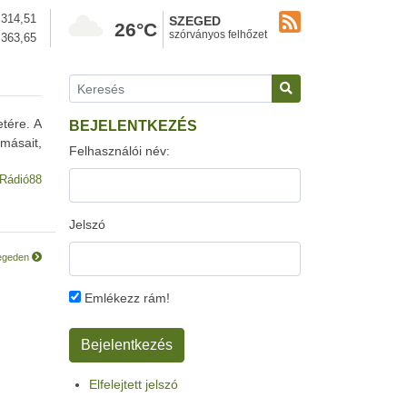
314,51
SZEGED
26°C
szórványos felhőzet
363,65
etére. A
BEJELENTKEZÉS
másait,
Felhasználói név:
Rádió88
Jelszó
zegeden
Emlékezz rám!
Elfelejtett jelszó