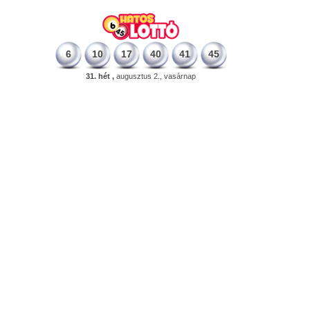
6
10
17
40
41
45
31. hét ,
augusztus 2., vasárnap