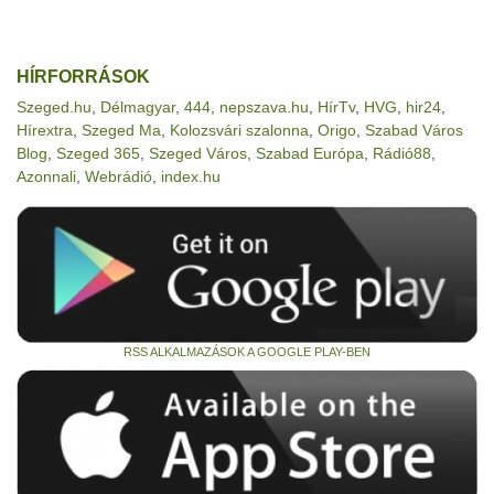
HÍRFORRÁSOK
Szeged.hu
,
Délmagyar
,
444
,
nepszava.hu
,
HírTv
,
HVG
,
hir24
,
Hírextra
,
Szeged Ma
,
Kolozsvári szalonna
,
Origo
,
Szabad Város
Blog
,
Szeged 365
,
Szeged Város
,
Szabad Európa
,
Rádió88
,
Azonnali
,
Webrádió
,
index.hu
RSS ALKALMAZÁSOK A GOOGLE PLAY-BEN