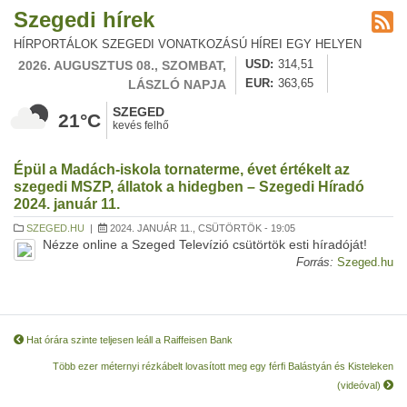
Szegedi hírek
HÍRPORTÁLOK SZEGEDI VONATKOZÁSÚ HÍREI EGY HELYEN
2026. AUGUSZTUS 08., SZOMBAT,
USD
314,51
LÁSZLÓ NAPJA
EUR
363,65
SZEGED
21°C
kevés felhő
Épül a Madách-iskola tornaterme, évet értékelt az
szegedi MSZP, állatok a hidegben – Szegedi Híradó
2024. január 11.
SZEGED.HU
|
2024. JANUÁR 11., CSÜTÖRTÖK - 19:05
Nézze online a Szeged Televízió csütörtök esti híradóját!
Forrás:
Szeged.hu
Hat órára szinte teljesen leáll a Raiffeisen Bank
Több ezer méternyi rézkábelt lovasított meg egy férfi Balástyán és Kisteleken
(videóval)