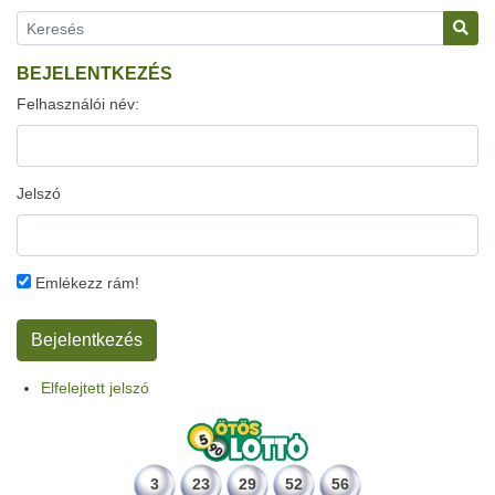
BEJELENTKEZÉS
Felhasználói név:
Jelszó
Emlékezz rám!
Elfelejtett jelszó
3
23
29
52
56