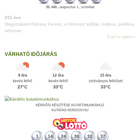
31. hét ,
augusztus 1., szombat
VÁRHATÓ IDŐJÁRÁS
9 óra
12 óra
15 óra
kevés felhő
kevés felhő
szórványos felhőzet
27°C
33°C
33°C
KÉRDŐÍV KÉSZÍTÉSE KUTATÓMUNKÁHOZ
KUTATAS-KERDOIV.HU
1
14
24
30
32
37