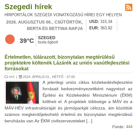
Szegedi hírek
HÍRPORTÁLOK SZEGEDI VONATKOZÁSÚ HÍREI EGY HELYEN
2026. AUGUSZTUS 06., CSÜTÖRTÖK,
USD
315,34
BERTA ÉS BETTINA NAPJA
EUR
363,92
SZEGED
39°C
tiszta égbolt
Értelmetlen, túlárazott, bizonytalan megtérülésű
projektekre költenék Lázárék az uniós vasútfejlesztési
forrásokat
444
|
2024. ÁPRILIS 01., HÉTFŐ - 07:05
A jelenlegi uniós ciklus közlekedésfejlesztési
forrásait kedvezményezettként nagyrészt az
Építési és Közlekedési Minisztérium (ÉKM)
költheti el. A projektek többsége a MÁV és a
MÁV-HÉV infrastruktúráját és járműparkját célozza, ám közöttük
számos megkérdőjelezhető értelmű és bizonytalan megtérülésű
beruházás van.Az ÉKM civilszervezeteket [...]
Forrás:
444