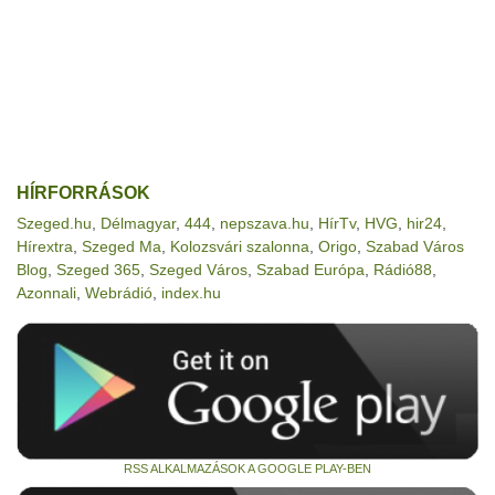
HÍRFORRÁSOK
Szeged.hu
,
Délmagyar
,
444
,
nepszava.hu
,
HírTv
,
HVG
,
hir24
,
Hírextra
,
Szeged Ma
,
Kolozsvári szalonna
,
Origo
,
Szabad Város
Blog
,
Szeged 365
,
Szeged Város
,
Szabad Európa
,
Rádió88
,
Azonnali
,
Webrádió
,
index.hu
RSS ALKALMAZÁSOK A GOOGLE PLAY-BEN