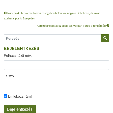
Napi pakk: húsvéthétfő van és egyben bolondok napja is, lehet eső, de akár
szaharai por is Szegeden
Körözési toplista: szegedi testvérpárt keres a rendőrség
BEJELENTKEZÉS
Felhasználói név:
Jelszó
Emlékezz rám!