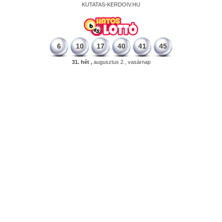
KUTATAS-KERDOIV.HU
6
10
17
40
41
45
31. hét ,
augusztus 2., vasárnap