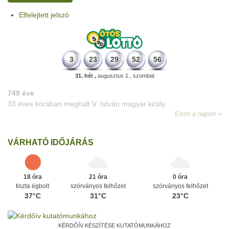
Elfelejtett jelszó
3
23
29
52
56
31. hét ,
augusztus 1., szombat
VÁRHATÓ IDŐJÁRÁS
18 óra
21 óra
0 óra
tiszta égbolt
szórványos felhőzet
szórványos felhőzet
37°C
31°C
23°C
KÉRDŐÍV KÉSZÍTÉSE KUTATÓMUNKÁHOZ