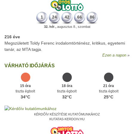
1
24
42
66
86
32. hét ,
augusztus 8., szombat
216 éve
Megszületett Toldy Ferenc irodalomtörténész, kritikus, egyetemi
tanár, az MTA tagja.
Ezen a napon
VÁRHATÓ IDŐJÁRÁS
15 óra
18 óra
21 óra
tiszta égbolt
tiszta égbolt
tiszta égbolt
34°C
32°C
25°C
KÉRDŐÍV KÉSZÍTÉSE KUTATÓMUNKÁHOZ
KUTATAS-KERDOIV.HU