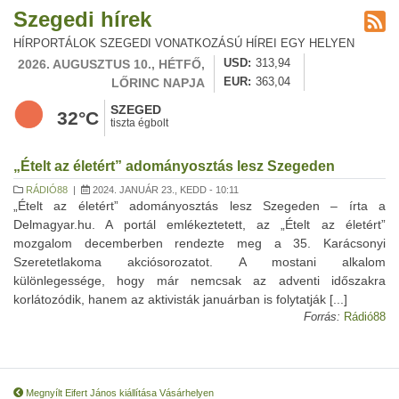
Szegedi hírek
HÍRPORTÁLOK SZEGEDI VONATKOZÁSÚ HÍREI EGY HELYEN
2026. AUGUSZTUS 10., HÉTFŐ,
USD
313,94
LŐRINC NAPJA
EUR
363,04
SZEGED
32°C
tiszta égbolt
„Ételt az életért” adományosztás lesz Szegeden
RÁDIÓ88
|
2024. JANUÁR 23., KEDD - 10:11
„Ételt az életért” adományosztás lesz Szegeden – írta a
Delmagyar.hu. A portál emlékeztetett, az „Ételt az életért”
mozgalom decemberben rendezte meg a 35. Karácsonyi
Szeretetlakoma akciósorozatot. A mostani alkalom
különlegessége, hogy már nemcsak az adventi időszakra
korlátozódik, hanem az aktivisták januárban is folytatják [...]
Forrás:
Rádió88
Megnyílt Eifert János kiállítása Vásárhelyen