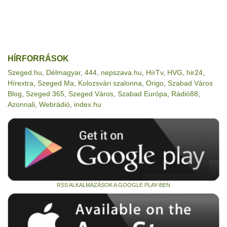
HÍRFORRÁSOK
Szeged.hu
,
Délmagyar
,
444
,
nepszava.hu
,
HírTv
,
HVG
,
hir24
,
Hírextra
,
Szeged Ma
,
Kolozsvári szalonna
,
Origo
,
Szabad Város
Blog
,
Szeged 365
,
Szeged Város
,
Szabad Európa
,
Rádió88
,
Azonnali
,
Webrádió
,
index.hu
RSS ALKALMAZÁSOK A GOOGLE PLAY-BEN