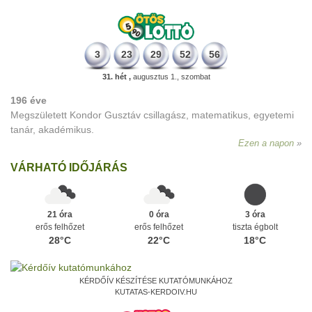
3
23
29
52
56
31. hét ,
augusztus 1., szombat
196 éve
Megszületett Kondor Gusztáv csillagász, matematikus, egyetemi
tanár, akadémikus.
Ezen a napon
VÁRHATÓ IDŐJÁRÁS
21 óra
0 óra
3 óra
erős felhőzet
erős felhőzet
tiszta égbolt
28°C
22°C
18°C
KÉRDŐÍV KÉSZÍTÉSE KUTATÓMUNKÁHOZ
KUTATAS-KERDOIV.HU