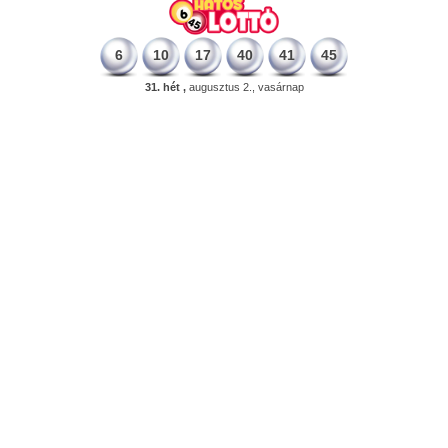
6
10
17
40
41
45
31. hét ,
augusztus 2., vasárnap