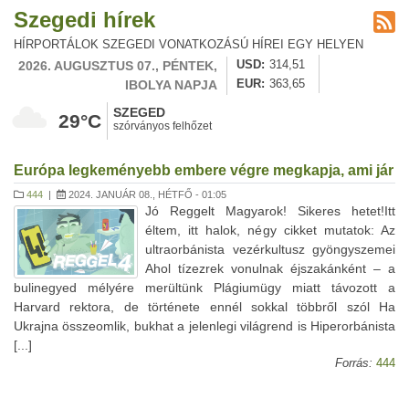
Szegedi hírek
HÍRPORTÁLOK SZEGEDI VONATKOZÁSÚ HÍREI EGY HELYEN
2026. AUGUSZTUS 07., PÉNTEK,
USD
314,51
IBOLYA NAPJA
EUR
363,65
SZEGED
29°C
szórványos felhőzet
Európa legkeményebb embere végre megkapja, ami jár
444
|
2024. JANUÁR 08., HÉTFŐ - 01:05
Jó Reggelt Magyarok! Sikeres hetet!Itt
éltem, itt halok, négy cikket mutatok: Az
ultraorbánista vezérkultusz gyöngyszemei
Ahol tízezrek vonulnak éjszakánként – a
bulinegyed mélyére merültünk Plágiumügy miatt távozott a
Harvard rektora, de története ennél sokkal többről szól Ha
Ukrajna összeomlik, bukhat a jelenlegi világrend is Hiperorbánista
[...]
Forrás:
444