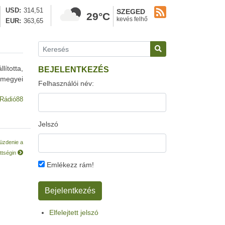
USD
314,51
SZEGED
29°C
kevés felhő
EUR
363,65
lította,
BEJELENTKEZÉS
rmegyei
Felhasználói név:
Rádió88
Jelszó
küzdenie a
ttségin
Emlékezz rám!
Elfelejtett jelszó