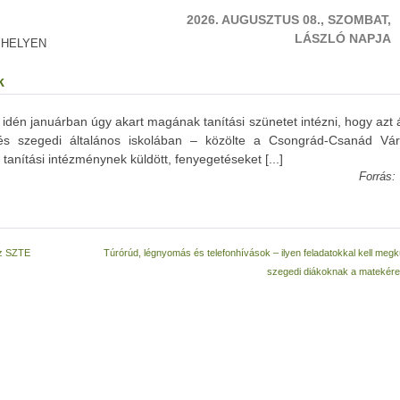
2026. AUGUSZTUS 08., SZOMBAT,
LÁSZLÓ NAPJA
 HELYEN
k
idén januárban úgy akart magának tanítási szünetet intézni, hogy azt ál
és szegedi általános iskolában – közölte a Csongrád-Csanád Vá
tanítási intézménynek küldött, fenyegetéseket [...]
Forrás:
az SZTE
Túrórúd, légnyomás és telefonhívások – ilyen feladatokkal kell meg
szegedi diákoknak a matekére