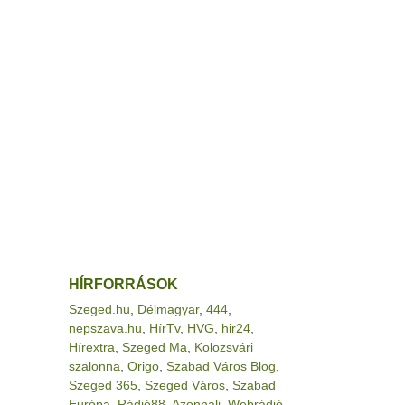
HÍRFORRÁSOK
Szeged.hu
,
Délmagyar
,
444
,
nepszava.hu
,
HírTv
,
HVG
,
hir24
,
Hírextra
,
Szeged Ma
,
Kolozsvári
szalonna
,
Origo
,
Szabad Város Blog
,
Szeged 365
,
Szeged Város
,
Szabad
Európa
,
Rádió88
,
Azonnali
,
Webrádió
,