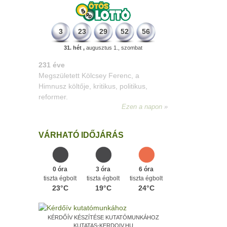
3
23
29
52
56
31. hét ,
augusztus 1., szombat
331 éve
Megszületett Mikes Kelemen
memoáríró, műfordító, a XVIII. századi
magyar prózairodalom legnagyobb
alakja.
Ezen a napon
VÁRHATÓ IDŐJÁRÁS
0 óra
3 óra
6 óra
tiszta égbolt
tiszta égbolt
tiszta égbolt
23°C
19°C
24°C
KÉRDŐÍV KÉSZÍTÉSE KUTATÓMUNKÁHOZ
KUTATAS-KERDOIV.HU