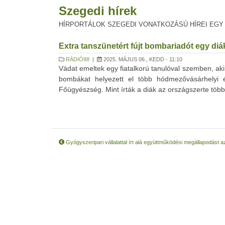
Szegedi hírek
HÍRPORTÁLOK SZEGEDI VONATKOZÁSÚ HÍREI EGY
Extra tanszünetért fújt bombariadót egy diá
RÁDIÓ88
|
2025. MÁJUS 06., KEDD - 11:10
Vádat emeltek egy fiatalkorú tanulóval szemben, aki 
bombákat helyezett el több hódmezővásárhelyi 
Főügyészség. Mint írták a diák az országszerte több 
Gyógyszeripari vállalattal írt alá együttműködési megállapodást 