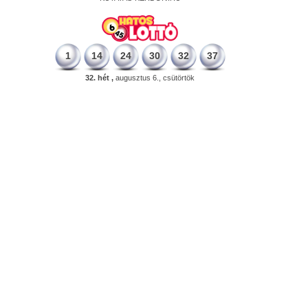
1
14
24
30
32
37
32. hét ,
augusztus 6., csütörtök