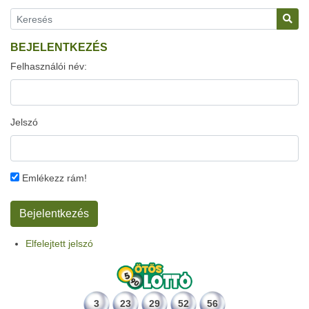
BEJELENTKEZÉS
Felhasználói név:
Jelszó
Emlékezz rám!
Elfelejtett jelszó
3
23
29
52
56