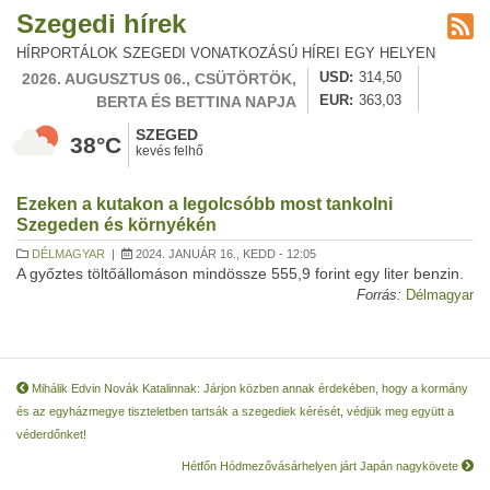
Szegedi hírek
HÍRPORTÁLOK SZEGEDI VONATKOZÁSÚ HÍREI EGY HELYEN
2026. AUGUSZTUS 06., CSÜTÖRTÖK,
USD
314,50
BERTA ÉS BETTINA NAPJA
EUR
363,03
SZEGED
38°C
kevés felhő
Ezeken a kutakon a legolcsóbb most tankolni
Szegeden és környékén
DÉLMAGYAR
|
2024. JANUÁR 16., KEDD - 12:05
A győztes töltőállomáson mindössze 555,9 forint egy liter benzin.
Forrás:
Délmagyar
Mihálik Edvin Novák Katalinnak: Járjon közben annak érdekében, hogy a kormány
és az egyházmegye tiszteletben tartsák a szegediek kérését, védjük meg együtt a
véderdőnket!
Hétfőn Hódmezővásárhelyen járt Japán nagykövete