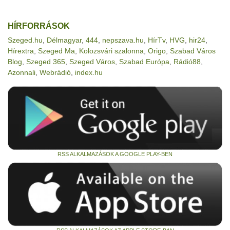
HÍRFORRÁSOK
Szeged.hu
,
Délmagyar
,
444
,
nepszava.hu
,
HírTv
,
HVG
,
hir24
,
Hírextra
,
Szeged Ma
,
Kolozsvári szalonna
,
Origo
,
Szabad Város
Blog
,
Szeged 365
,
Szeged Város
,
Szabad Európa
,
Rádió88
,
Azonnali
,
Webrádió
,
index.hu
RSS ALKALMAZÁSOK A GOOGLE PLAY-BEN