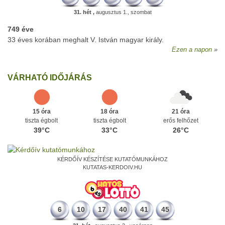
31. hét ,
augusztus 1., szombat
749 éve
33 éves korában meghalt V. István magyar király.
Ezen a napon
VÁRHATÓ IDŐJÁRÁS
15 óra
18 óra
21 óra
tiszta égbolt
tiszta égbolt
erős felhőzet
39°C
33°C
26°C
KÉRDŐÍV KÉSZÍTÉSE KUTATÓMUNKÁHOZ
KUTATAS-KERDOIV.HU
6
10
17
40
41
45