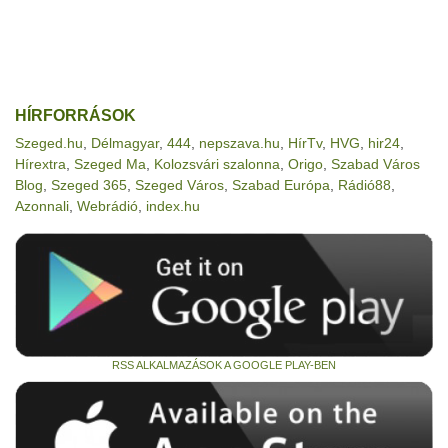
HÍRFORRÁSOK
Szeged.hu
,
Délmagyar
,
444
,
nepszava.hu
,
HírTv
,
HVG
,
hir24
,
Hírextra
,
Szeged Ma
,
Kolozsvári szalonna
,
Origo
,
Szabad Város
Blog
,
Szeged 365
,
Szeged Város
,
Szabad Európa
,
Rádió88
,
Azonnali
,
Webrádió
,
index.hu
RSS ALKALMAZÁSOK A GOOGLE PLAY-BEN