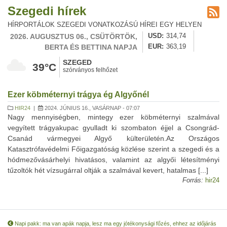
Szegedi hírek
HÍRPORTÁLOK SZEGEDI VONATKOZÁSÚ HÍREI EGY HELYEN
2026. AUGUSZTUS 06., CSÜTÖRTÖK,
USD
314,74
BERTA ÉS BETTINA NAPJA
EUR
363,19
SZEGED
39°C
szórványos felhőzet
Ezer köbméternyi trágya ég Algyőnél
HIR24
|
2024. JÚNIUS 16., VASÁRNAP - 07:07
Nagy mennyiségben, mintegy ezer köbméternyi szalmával
vegyített trágyakupac gyulladt ki szombaton éjjel a Csongrád-
Csanád vármegyei Algyő külterületén.Az Országos
Katasztrófavédelmi Főigazgatóság közlése szerint a szegedi és a
hódmezővásárhelyi hivatásos, valamint az algyői létesítményi
tűzoltók hét vízsugárral oltják a szalmával kevert, hatalmas [...]
Forrás:
hir24
Napi pakk: ma van apák napja, lesz ma egy jótékonysági főzés, ehhez az időjárás