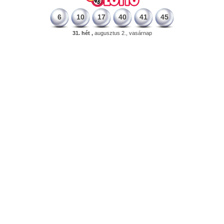
6
10
17
40
41
45
31. hét ,
augusztus 2., vasárnap