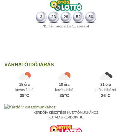
3
23
29
52
56
31. hét ,
augusztus 1., szombat
498 éve
A szávaszentdemeteri-nagyolaszi győzelem, ahol a magyarok
utoljára győzték le a törököket Mohács előtt.
Ezen a napon
VÁRHATÓ IDŐJÁRÁS
15 óra
18 óra
21 óra
kevés felhő
kevés felhő
erős felhőzet
39°C
35°C
26°C
KÉRDŐÍV KÉSZÍTÉSE KUTATÓMUNKÁHOZ
KUTATAS-KERDOIV.HU