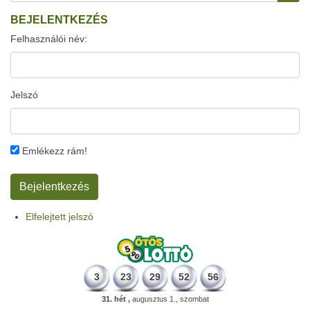
BEJELENTKEZÉS
Felhasználói név:
Jelszó
Emlékezz rám!
Elfelejtett jelszó
3
23
29
52
56
31. hét ,
augusztus 1., szombat