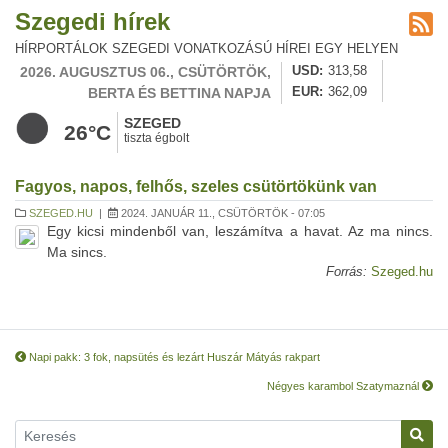
Szegedi hírek
HÍRPORTÁLOK SZEGEDI VONATKOZÁSÚ HÍREI EGY HELYEN
2026. AUGUSZTUS 06., CSÜTÖRTÖK,
USD
313,58
BERTA ÉS BETTINA NAPJA
EUR
362,09
SZEGED
26°C
tiszta égbolt
Fagyos, napos, felhős, szeles csütörtökünk van
SZEGED.HU
|
2024. JANUÁR 11., CSÜTÖRTÖK - 07:05
Egy kicsi mindenből van, leszámítva a havat. Az ma nincs.
Ma sincs.
Forrás:
Szeged.hu
Napi pakk: 3 fok, napsütés és lezárt Huszár Mátyás rakpart
Négyes karambol Szatymaznál