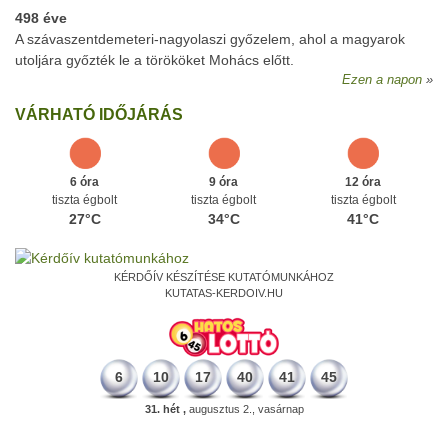
498 éve
A szávaszentdemeteri-nagyolaszi győzelem, ahol a magyarok
utoljára győzték le a törököket Mohács előtt.
Ezen a napon
VÁRHATÓ IDŐJÁRÁS
6 óra
9 óra
12 óra
tiszta égbolt
tiszta égbolt
tiszta égbolt
27°C
34°C
41°C
KÉRDŐÍV KÉSZÍTÉSE KUTATÓMUNKÁHOZ
KUTATAS-KERDOIV.HU
6
10
17
40
41
45
31. hét ,
augusztus 2., vasárnap