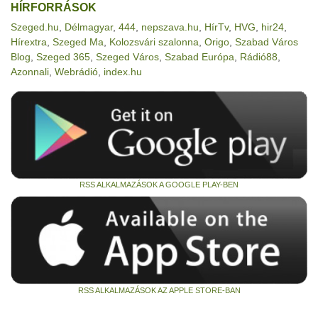
HÍRFORRÁSOK
Szeged.hu
,
Délmagyar
,
444
,
nepszava.hu
,
HírTv
,
HVG
,
hir24
,
Hírextra
,
Szeged Ma
,
Kolozsvári szalonna
,
Origo
,
Szabad Város
Blog
,
Szeged 365
,
Szeged Város
,
Szabad Európa
,
Rádió88
,
Azonnali
,
Webrádió
,
index.hu
RSS ALKALMAZÁSOK A GOOGLE PLAY-BEN
RSS ALKALMAZÁSOK AZ APPLE STORE-BAN