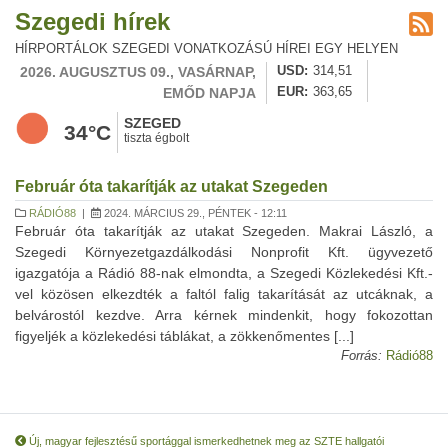
Szegedi hírek
HÍRPORTÁLOK SZEGEDI VONATKOZÁSÚ HÍREI EGY HELYEN
2026. AUGUSZTUS 09., VASÁRNAP,
USD
314,51
EMŐD NAPJA
EUR
363,65
SZEGED
34°C
tiszta égbolt
Február óta takarítják az utakat Szegeden
RÁDIÓ88
|
2024. MÁRCIUS 29., PÉNTEK - 12:11
Február óta takarítják az utakat Szegeden. Makrai László, a
Szegedi Környezetgazdálkodási Nonprofit Kft. ügyvezető
igazgatója a Rádió 88-nak elmondta, a Szegedi Közlekedési Kft.-
vel közösen elkezdték a faltól falig takarítását az utcáknak, a
belvárostól kezdve. Arra kérnek mindenkit, hogy fokozottan
figyeljék a közlekedési táblákat, a zökkenőmentes [...]
Forrás:
Rádió88
Új, magyar fejlesztésű sportággal ismerkedhetnek meg az SZTE hallgatói