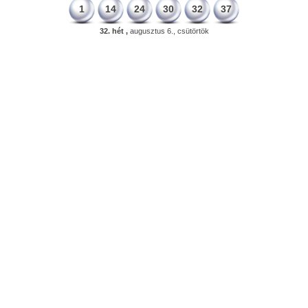
1
14
24
30
32
37
32. hét ,
augusztus 6., csütörtök