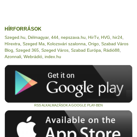
HÍRFORRÁSOK
Szeged.hu
,
Délmagyar
,
444
,
nepszava.hu
,
HírTv
,
HVG
,
hir24
,
Hírextra
,
Szeged Ma
,
Kolozsvári szalonna
,
Origo
,
Szabad Város
Blog
,
Szeged 365
,
Szeged Város
,
Szabad Európa
,
Rádió88
,
Azonnali
,
Webrádió
,
index.hu
RSS ALKALMAZÁSOK A GOOGLE PLAY-BEN