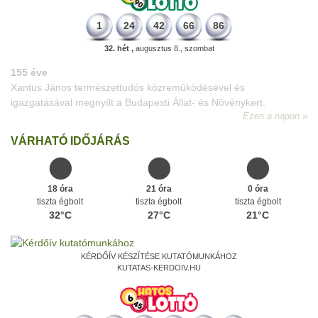
1
24
42
66
86
32. hét ,
augusztus 8., szombat
VÁRHATÓ IDŐJÁRÁS
18 óra
21 óra
0 óra
tiszta égbolt
tiszta égbolt
tiszta égbolt
32°C
27°C
21°C
KÉRDŐÍV KÉSZÍTÉSE KUTATÓMUNKÁHOZ
KUTATAS-KERDOIV.HU