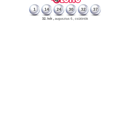
1
14
24
30
32
37
32. hét ,
augusztus 6., csütörtök