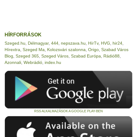
HÍRFORRÁSOK
Szeged.hu
,
Délmagyar
,
444
,
nepszava.hu
,
HírTv
,
HVG
,
hir24
,
Hírextra
,
Szeged Ma
,
Kolozsvári szalonna
,
Origo
,
Szabad Város
Blog
,
Szeged 365
,
Szeged Város
,
Szabad Európa
,
Rádió88
,
Azonnali
,
Webrádió
,
index.hu
RSS ALKALMAZÁSOK A GOOGLE PLAY-BEN