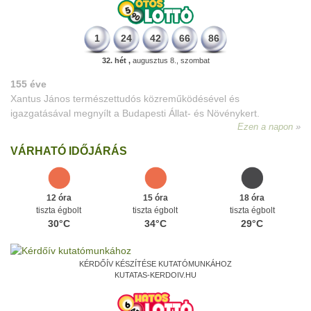
1
24
42
66
86
32. hét ,
augusztus 8., szombat
155 éve
Xantus János természettudós közreműködésével és
igazgatásával megnyílt a Budapesti Állat- és Növénykert.
Ezen a napon
VÁRHATÓ IDŐJÁRÁS
12 óra
15 óra
18 óra
tiszta égbolt
tiszta égbolt
tiszta égbolt
30°C
34°C
29°C
KÉRDŐÍV KÉSZÍTÉSE KUTATÓMUNKÁHOZ
KUTATAS-KERDOIV.HU