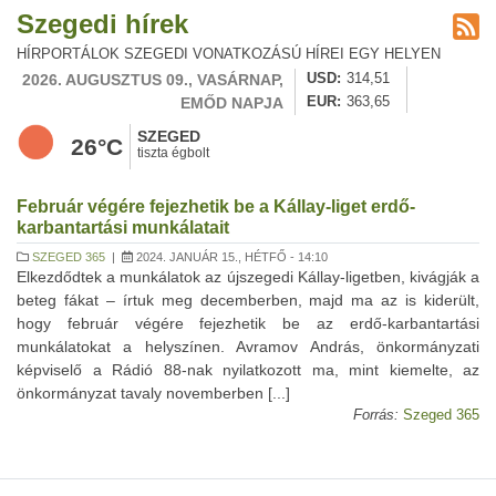
Szegedi hírek
HÍRPORTÁLOK SZEGEDI VONATKOZÁSÚ HÍREI EGY HELYEN
2026. AUGUSZTUS 09., VASÁRNAP,
USD
314,51
EMŐD NAPJA
EUR
363,65
SZEGED
26°C
tiszta égbolt
Február végére fejezhetik be a Kállay-liget erdő-
karbantartási munkálatait
SZEGED 365
|
2024. JANUÁR 15., HÉTFŐ - 14:10
Elkezdődtek a munkálatok az újszegedi Kállay-ligetben, kivágják a
beteg fákat – írtuk meg decemberben, majd ma az is kiderült,
hogy február végére fejezhetik be az erdő-karbantartási
munkálatokat a helyszínen. Avramov András, önkormányzati
képviselő a Rádió 88-nak nyilatkozott ma, mint kiemelte, az
önkormányzat tavaly novemberben [...]
Forrás:
Szeged 365