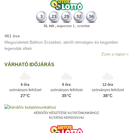
3
23
29
52
56
31. hét ,
augusztus 1., szombat
461 éve
Megszületett Báthori Erzsébet, akiről rémséges és kegyetlen
legendák éltek.
Ezen a napon
VÁRHATÓ IDŐJÁRÁS
6 óra
9 óra
12 óra
szórványos felhőzet
szórványos felhőzet
szórványos felhőzet
27°C
35°C
38°C
KÉRDŐÍV KÉSZÍTÉSE KUTATÓMUNKÁHOZ
KUTATAS-KERDOIV.HU