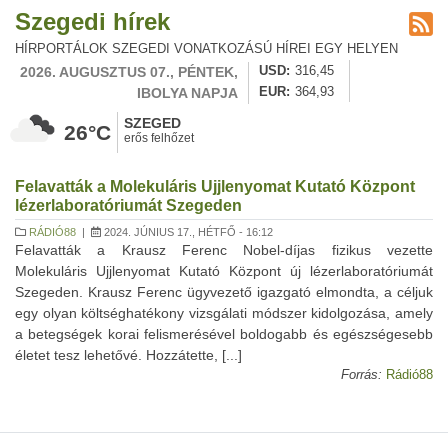
Szegedi hírek
HÍRPORTÁLOK SZEGEDI VONATKOZÁSÚ HÍREI EGY HELYEN
2026. AUGUSZTUS 07., PÉNTEK,
USD
316,45
IBOLYA NAPJA
EUR
364,93
SZEGED
26°C
erős felhőzet
Felavatták a Molekuláris Ujjlenyomat Kutató Központ
lézerlaboratóriumát Szegeden
RÁDIÓ88
|
2024. JÚNIUS 17., HÉTFŐ - 16:12
Felavatták a Krausz Ferenc Nobel-díjas fizikus vezette
Molekuláris Ujjlenyomat Kutató Központ új lézerlaboratóriumát
Szegeden. Krausz Ferenc ügyvezető igazgató elmondta, a céljuk
egy olyan költséghatékony vizsgálati módszer kidolgozása, amely
a betegségek korai felismerésével boldogabb és egészségesebb
életet tesz lehetővé. Hozzátette, [...]
Forrás:
Rádió88