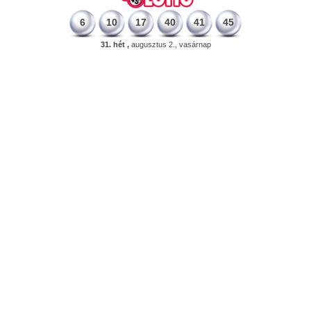
6
10
17
40
41
45
31. hét ,
augusztus 2., vasárnap