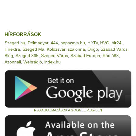
HÍRFORRÁSOK
Szeged.hu
,
Délmagyar
,
444
,
nepszava.hu
,
HírTv
,
HVG
,
hir24
,
Hírextra
,
Szeged Ma
,
Kolozsvári szalonna
,
Origo
,
Szabad Város
Blog
,
Szeged 365
,
Szeged Város
,
Szabad Európa
,
Rádió88
,
Azonnali
,
Webrádió
,
index.hu
RSS ALKALMAZÁSOK A GOOGLE PLAY-BEN