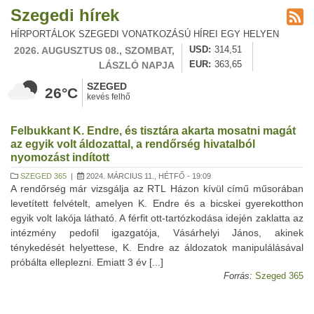
Szegedi hírek
HÍRPORTÁLOK SZEGEDI VONATKOZÁSÚ HÍREI EGY HELYEN
2026. AUGUSZTUS 08., SZOMBAT,
USD
314,51
LÁSZLÓ NAPJA
EUR
363,65
SZEGED
26°C
kevés felhő
Felbukkant K. Endre, és tisztára akarta mosatni magát
az egyik volt áldozattal, a rendőrség hivatalból
nyomozást indított
SZEGED 365
|
2024. MÁRCIUS 11., HÉTFŐ - 19:09
A rendőrség már vizsgálja az RTL Házon kívül című műsorában
levetített felvételt, amelyen K. Endre és a bicskei gyerekotthon
egyik volt lakója látható. A férfit ott-tartózkodása idején zaklatta az
intézmény pedofil igazgatója, Vásárhelyi János, akinek
ténykedését helyettese, K. Endre az áldozatok manipulálásával
próbálta elleplezni. Emiatt 3 év [...]
Forrás:
Szeged 365