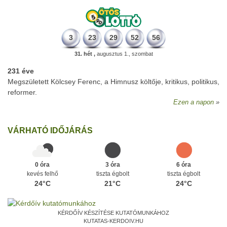
3
23
29
52
56
31. hét ,
augusztus 1., szombat
231 éve
Megszületett Kölcsey Ferenc, a Himnusz költője, kritikus, politikus,
reformer.
Ezen a napon
VÁRHATÓ IDŐJÁRÁS
0 óra
3 óra
6 óra
kevés felhő
tiszta égbolt
tiszta égbolt
24°C
21°C
24°C
KÉRDŐÍV KÉSZÍTÉSE KUTATÓMUNKÁHOZ
KUTATAS-KERDOIV.HU