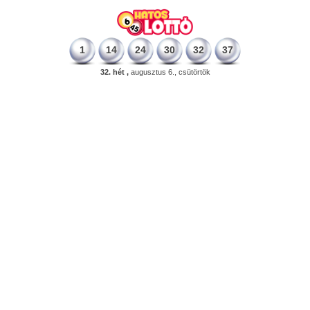
1
14
24
30
32
37
32. hét ,
augusztus 6., csütörtök