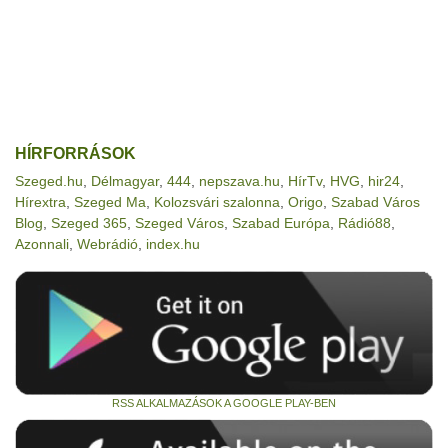
HÍRFORRÁSOK
Szeged.hu
,
Délmagyar
,
444
,
nepszava.hu
,
HírTv
,
HVG
,
hir24
,
Hírextra
,
Szeged Ma
,
Kolozsvári szalonna
,
Origo
,
Szabad Város
Blog
,
Szeged 365
,
Szeged Város
,
Szabad Európa
,
Rádió88
,
Azonnali
,
Webrádió
,
index.hu
RSS ALKALMAZÁSOK A GOOGLE PLAY-BEN