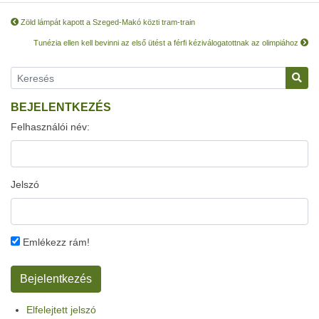
Zöld lámpát kapott a Szeged-Makó közti tram-train
Tunézia ellen kell bevinni az első ütést a férfi kéziválogatottnak az olimpiához
BEJELENTKEZÉS
Felhasználói név:
Jelszó
Emlékezz rám!
Elfelejtett jelszó