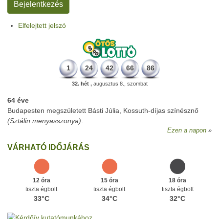
Elfelejtett jelszó
1
24
42
66
86
32. hét ,
augusztus 8., szombat
64 éve
Budapesten megszületett Básti Júlia, Kossuth-díjas színésznő
(Sztálin menyasszonya)
.
Ezen a napon
VÁRHATÓ IDŐJÁRÁS
12 óra
15 óra
18 óra
tiszta égbolt
tiszta égbolt
tiszta égbolt
33°C
34°C
32°C