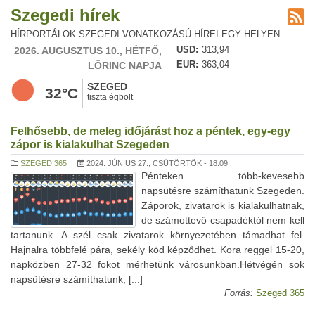
Szegedi hírek
HÍRPORTÁLOK SZEGEDI VONATKOZÁSÚ HÍREI EGY HELYEN
2026. AUGUSZTUS 10., HÉTFŐ,
USD
313,94
LŐRINC NAPJA
EUR
363,04
SZEGED
32°C
tiszta égbolt
Felhősebb, de meleg időjárást hoz a péntek, egy-egy
zápor is kialakulhat Szegeden
SZEGED 365
|
2024. JÚNIUS 27., CSÜTÖRTÖK - 18:09
Pénteken több-kevesebb
napsütésre számíthatunk Szegeden.
Záporok, zivatarok is kialakulhatnak,
de számottevő csapadéktól nem kell
tartanunk. A szél csak zivatarok környezetében támadhat fel.
Hajnalra többfelé pára, sekély köd képződhet. Kora reggel 15-20,
napközben 27-32 fokot mérhetünk városunkban.Hétvégén sok
napsütésre számíthatunk, [...]
Forrás:
Szeged 365