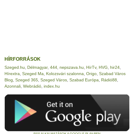
HÍRFORRÁSOK
Szeged.hu
,
Délmagyar
,
444
,
nepszava.hu
,
HírTv
,
HVG
,
hir24
,
Hírextra
,
Szeged Ma
,
Kolozsvári szalonna
,
Origo
,
Szabad Város
Blog
,
Szeged 365
,
Szeged Város
,
Szabad Európa
,
Rádió88
,
Azonnali
,
Webrádió
,
index.hu
RSS ALKALMAZÁSOK A GOOGLE PLAY-BEN