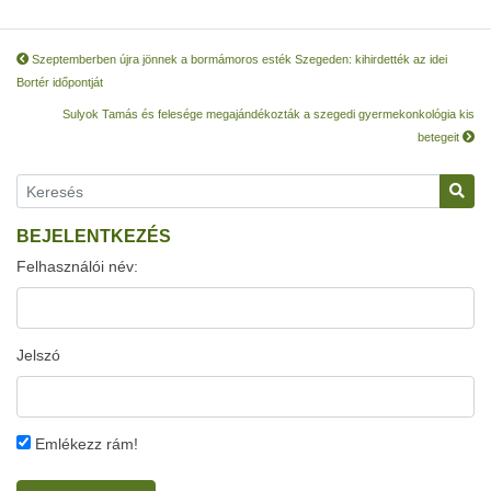
Szeptemberben újra jönnek a bormámoros esték Szegeden: kihirdették az idei
Bortér időpontját
Sulyok Tamás és felesége megajándékozták a szegedi gyermekonkológia kis
betegeit
BEJELENTKEZÉS
Felhasználói név:
Jelszó
Emlékezz rám!