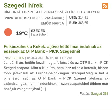
Szegedi hírek
HÍRPORTÁLOK SZEGEDI VONATKOZÁSÚ HÍREI EGY HELYEN
2026. AUGUSZTUS 09., VASÁRNAP,
USD
314,51
EMŐD NAPJA
EUR
363,65
SZEGED
19°C
tiszta égbolt
Felkészülnek a Kékek: a jövő héttől már indulnak az
edzések az OTP Bank – PICK Szegednél
SZEGED 365
|
2024. JANUÁR 02., KEDD - 17:08
Január 8-án, hétfőn kezdi meg a felkészülés az OTP Bank – PICK
Szeged csapata. Mint a klub írta, nem lesz teljes a keretük, hiszen
több játékosuk az Európa-bajnokságon szerepel.Még a hét a
pihenésről szól az OTP Bank – PICK Szeged játékosainak
számára. Igaz, nem mindenkinek, hiszen csapatukból többen már
hazájuk válogatottjával [...]
Forrás:
Szeged 365