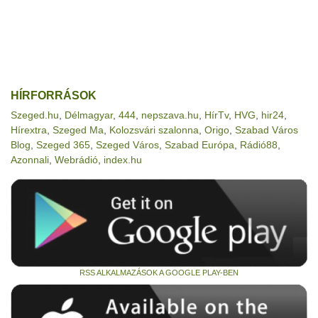
HÍRFORRÁSOK
Szeged.hu
,
Délmagyar
,
444
,
nepszava.hu
,
HírTv
,
HVG
,
hir24
,
Hírextra
,
Szeged Ma
,
Kolozsvári szalonna
,
Origo
,
Szabad Város
Blog
,
Szeged 365
,
Szeged Város
,
Szabad Európa
,
Rádió88
,
Azonnali
,
Webrádió
,
index.hu
RSS ALKALMAZÁSOK A GOOGLE PLAY-BEN