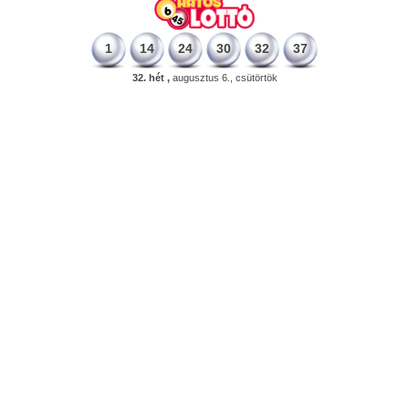
1
14
24
30
32
37
32. hét ,
augusztus 6., csütörtök