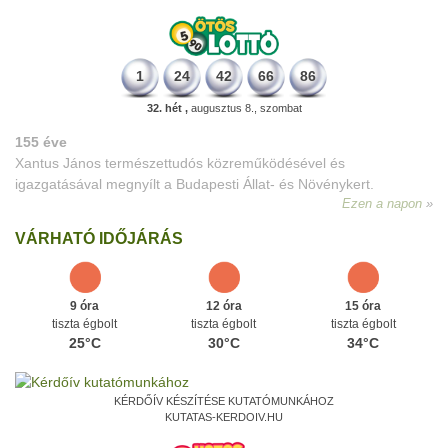
1
24
42
66
86
32. hét ,
augusztus 8., szombat
155 éve
Xantus János természettudós közreműködésével és
igazgatásával megnyílt a Budapesti Állat- és Növénykert.
Ezen a napon
VÁRHATÓ IDŐJÁRÁS
9 óra
12 óra
15 óra
tiszta égbolt
tiszta égbolt
tiszta égbolt
25°C
30°C
34°C
KÉRDŐÍV KÉSZÍTÉSE KUTATÓMUNKÁHOZ
KUTATAS-KERDOIV.HU