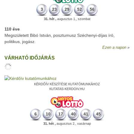
3
23
29
52
56
31. hét ,
augusztus 1., szombat
110 éve
Megszületett Bibó István, posztumusz Széchenyi-díjas író,
politikus, jogász.
Ezen a napon
VÁRHATÓ IDŐJÁRÁS
KÉRDŐÍV KÉSZÍTÉSE KUTATÓMUNKÁHOZ
KUTATAS-KERDOIV.HU
6
10
17
40
41
45
31. hét ,
augusztus 2., vasárnap