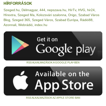
HÍRFORRÁSOK
Szeged.hu
,
Délmagyar
,
444
,
nepszava.hu
,
HírTv
,
HVG
,
hir24
,
Hírextra
,
Szeged Ma
,
Kolozsvári szalonna
,
Origo
,
Szabad Város
Blog
,
Szeged 365
,
Szeged Város
,
Szabad Európa
,
Rádió88
,
Azonnali
,
Webrádió
,
index.hu
RSS ALKALMAZÁSOK A GOOGLE PLAY-BEN
RSS ALKALMAZÁSOK AZ APPLE STORE-BAN