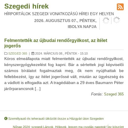
Szegedi hírek
HÍRPORTÁLOK SZEGEDI VONATKOZÁSÚ HÍREI EGY HELYEN
2026. AUGUSZTUS 07., PÉNTEK,
IBOLYA NAPJA
Felmentették az újbudai rendőrgyilkost, az ítélet
jogerős
SZEGED 365
|
2024. MÁRCIUS 08., PÉNTEK - 15:10
Kóros elmeállapota miatt felmentették az újbudai rendőrgyilkost,
kényszergyógykezelést fog kapni. Bár a sértettek jogi képviselői
számos bírálatot fogalmaztak meg, ők nem nyújthattak be
fellebbezést, így az ítélet jogerőssé vált, miután az ügyészség és
a vádlott is elfogadta azt. A tragédiában a 29 éves Baumann Péter
járőrparancsnok [...]
Forrás:
Szeged 365
Személyautó és teherautó ütközött össze a Házgyári úton Szegeden
Nőnap 2024: szegedi Lányok, Hölgyek, legyen ma csodás napotok! Így köszönt