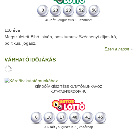
3
23
29
52
56
31. hét ,
augusztus 1., szombat
110 éve
Megszületett Bibó István, posztumusz Széchenyi-díjas író,
politikus, jogász.
Ezen a napon
VÁRHATÓ IDŐJÁRÁS
KÉRDŐÍV KÉSZÍTÉSE KUTATÓMUNKÁHOZ
KUTATAS-KERDOIV.HU
6
10
17
40
41
45
31. hét ,
augusztus 2., vasárnap