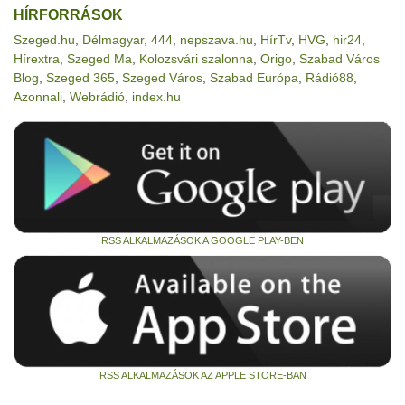
HÍRFORRÁSOK
Szeged.hu
,
Délmagyar
,
444
,
nepszava.hu
,
HírTv
,
HVG
,
hir24
,
Hírextra
,
Szeged Ma
,
Kolozsvári szalonna
,
Origo
,
Szabad Város
Blog
,
Szeged 365
,
Szeged Város
,
Szabad Európa
,
Rádió88
,
Azonnali
,
Webrádió
,
index.hu
RSS ALKALMAZÁSOK A GOOGLE PLAY-BEN
RSS ALKALMAZÁSOK AZ APPLE STORE-BAN