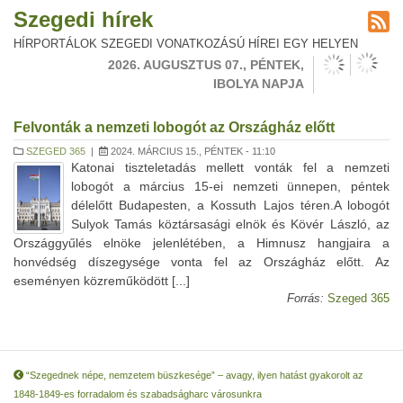
Szegedi hírek
HÍRPORTÁLOK SZEGEDI VONATKOZÁSÚ HÍREI EGY HELYEN
2026. AUGUSZTUS 07., PÉNTEK,
IBOLYA NAPJA
Felvonták a nemzeti lobogót az Országház előtt
SZEGED 365
|
2024. MÁRCIUS 15., PÉNTEK - 11:10
Katonai tiszteletadás mellett vonták fel a nemzeti
lobogót a március 15-ei nemzeti ünnepen, péntek
délelőtt Budapesten, a Kossuth Lajos téren.A lobogót
Sulyok Tamás köztársasági elnök és Kövér László, az
Országgyűlés elnöke jelenlétében, a Himnusz hangjaira a
honvédség díszegysége vonta fel az Országház előtt. Az
eseményen közreműködött [...]
Forrás:
Szeged 365
“Szegednek népe, nemzetem büszkesége” – avagy, ilyen hatást gyakorolt az
1848-1849-es forradalom és szabadságharc városunkra