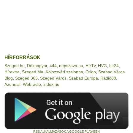
HÍRFORRÁSOK
Szeged.hu
,
Délmagyar
,
444
,
nepszava.hu
,
HírTv
,
HVG
,
hir24
,
Hírextra
,
Szeged Ma
,
Kolozsvári szalonna
,
Origo
,
Szabad Város
Blog
,
Szeged 365
,
Szeged Város
,
Szabad Európa
,
Rádió88
,
Azonnali
,
Webrádió
,
index.hu
RSS ALKALMAZÁSOK A GOOGLE PLAY-BEN