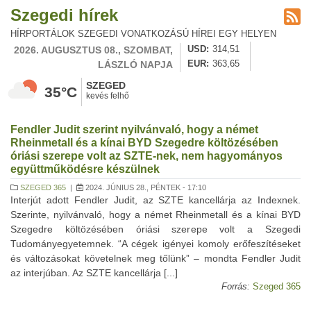
Szegedi hírek
HÍRPORTÁLOK SZEGEDI VONATKOZÁSÚ HÍREI EGY HELYEN
2026. AUGUSZTUS 08., SZOMBAT,
USD
314,51
LÁSZLÓ NAPJA
EUR
363,65
SZEGED
35°C
kevés felhő
Fendler Judit szerint nyilvánvaló, hogy a német
Rheinmetall és a kínai BYD Szegedre költözésében
óriási szerepe volt az SZTE-nek, nem hagyományos
együttműködésre készülnek
SZEGED 365
|
2024. JÚNIUS 28., PÉNTEK - 17:10
Interjút adott Fendler Judit, az SZTE kancellárja az Indexnek.
Szerinte, nyilvánvaló, hogy a német Rheinmetall és a kínai BYD
Szegedre költözésében óriási szerepe volt a Szegedi
Tudományegyetemnek. “A cégek igényei komoly erőfeszítéseket
és változásokat követelnek meg tőlünk” – mondta Fendler Judit
az interjúban. Az SZTE kancellárja [...]
Forrás:
Szeged 365