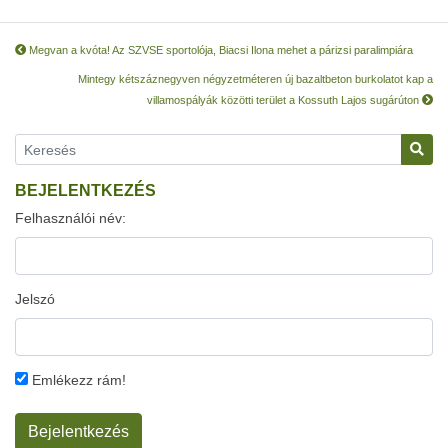
Megvan a kvóta! Az SZVSE sportolója, Biacsi Ilona mehet a párizsi paralimpiára
Mintegy kétszáznegyven négyzetméteren új bazaltbeton burkolatot kap a
villamospályák közötti terület a Kossuth Lajos sugárúton
BEJELENTKEZÉS
Felhasználói név:
Jelszó
Emlékezz rám!