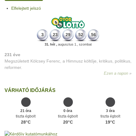
Elfelejtett jelszó
3
23
29
52
56
31. hét ,
augusztus 1., szombat
231 éve
Megszületett Kölcsey Ferenc, a Himnusz költője, kritikus, politikus,
reformer.
Ezen a napon
VÁRHATÓ IDŐJÁRÁS
21 óra
0 óra
3 óra
tiszta égbolt
tiszta égbolt
tiszta égbolt
28°C
20°C
19°C