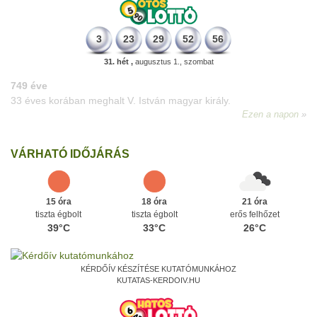
3
23
29
52
56
31. hét ,
augusztus 1., szombat
VÁRHATÓ IDŐJÁRÁS
15 óra
18 óra
21 óra
tiszta égbolt
tiszta égbolt
erős felhőzet
39°C
33°C
26°C
KÉRDŐÍV KÉSZÍTÉSE KUTATÓMUNKÁHOZ
KUTATAS-KERDOIV.HU