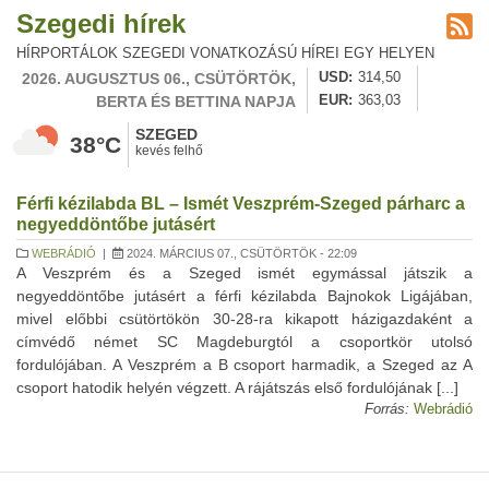
Szegedi hírek
HÍRPORTÁLOK SZEGEDI VONATKOZÁSÚ HÍREI EGY HELYEN
2026. AUGUSZTUS 06., CSÜTÖRTÖK,
USD
314,50
BERTA ÉS BETTINA NAPJA
EUR
363,03
SZEGED
38°C
kevés felhő
Férfi kézilabda BL – Ismét Veszprém-Szeged párharc a
negyeddöntőbe jutásért
WEBRÁDIÓ
|
2024. MÁRCIUS 07., CSÜTÖRTÖK - 22:09
A Veszprém és a Szeged ismét egymással játszik a
negyeddöntőbe jutásért a férfi kézilabda Bajnokok Ligájában,
mivel előbbi csütörtökön 30-28-ra kikapott házigazdaként a
címvédő német SC Magdeburgtól a csoportkör utolsó
fordulójában. A Veszprém a B csoport harmadik, a Szeged az A
csoport hatodik helyén végzett. A rájátszás első fordulójának [...]
Forrás:
Webrádió