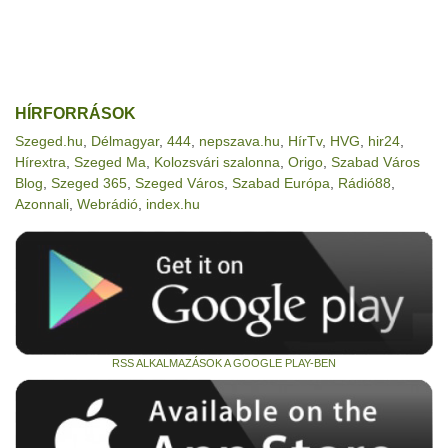
HÍRFORRÁSOK
Szeged.hu
,
Délmagyar
,
444
,
nepszava.hu
,
HírTv
,
HVG
,
hir24
,
Hírextra
,
Szeged Ma
,
Kolozsvári szalonna
,
Origo
,
Szabad Város
Blog
,
Szeged 365
,
Szeged Város
,
Szabad Európa
,
Rádió88
,
Azonnali
,
Webrádió
,
index.hu
RSS ALKALMAZÁSOK A GOOGLE PLAY-BEN