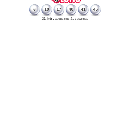
6
10
17
40
41
45
31. hét ,
augusztus 2., vasárnap