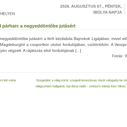
2026. AUGUSZTUS 07., PÉNTEK,
IBOLYA NAPJA
 HELYEN
d párharc a negyeddöntőbe jutásért
egyeddöntőbe jutásért a férfi kézilabda Bajnokok Ligájában, mivel el
Magdeburgtól a csoportkör utolsó fordulójában, csütörtökön. A Veszp
n végzett. A rájátszás első fordulójának [...]
Forrás:
W
m lett volna
Szegediek a világ körül: szegedi lemezlovas mixét válogatta be 
világszinten hallgatott, top ibizai rádió – exkluzív interjú Kiss Viktor