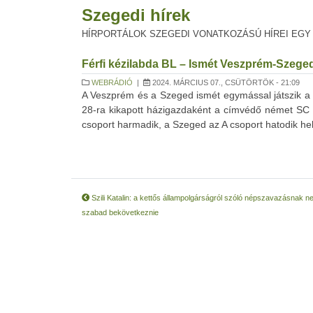
Szegedi hírek
HÍRPORTÁLOK SZEGEDI VONATKOZÁSÚ HÍREI EGY
Férfi kézilabda BL – Ismét Veszprém-Szege
WEBRÁDIÓ
|
2024. MÁRCIUS 07., CSÜTÖRTÖK - 21:09
A Veszprém és a Szeged ismét egymással játszik a n
28-ra kikapott házigazdaként a címvédő német SC 
csoport harmadik, a Szeged az A csoport hatodik helyé
Szili Katalin: a kettős állampolgárságról szóló népszavazásnak ne
szabad bekövetkeznie