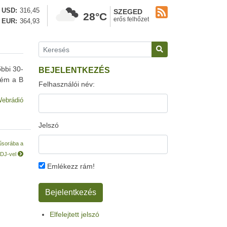
USD
316,45
SZEGED
28°C
erős felhőzet
EUR
364,93
őbbi 30-
BEJELENTKEZÉS
rém a B
Felhasználói név:
ebrádió
Jelszó
műsorába a
, DJ-vel
Emlékezz rám!
Elfelejtett jelszó