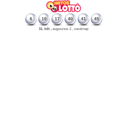
6
10
17
40
41
45
31. hét ,
augusztus 2., vasárnap