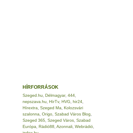
HÍRFORRÁSOK
Szeged.hu
,
Délmagyar
,
444
,
nepszava.hu
,
HírTv
,
HVG
,
hir24
,
Hírextra
,
Szeged Ma
,
Kolozsvári
szalonna
,
Origo
,
Szabad Város Blog
,
Szeged 365
,
Szeged Város
,
Szabad
Európa
,
Rádió88
,
Azonnali
,
Webrádió
,
index.hu