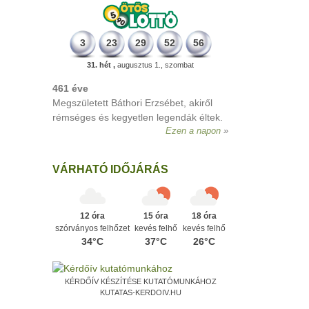
3
23
29
52
56
31. hét ,
augusztus 1., szombat
VÁRHATÓ IDŐJÁRÁS
12 óra
15 óra
18 óra
szórványos felhőzet
kevés felhő
kevés felhő
34°C
37°C
26°C
KÉRDŐÍV KÉSZÍTÉSE KUTATÓMUNKÁHOZ
KUTATAS-KERDOIV.HU