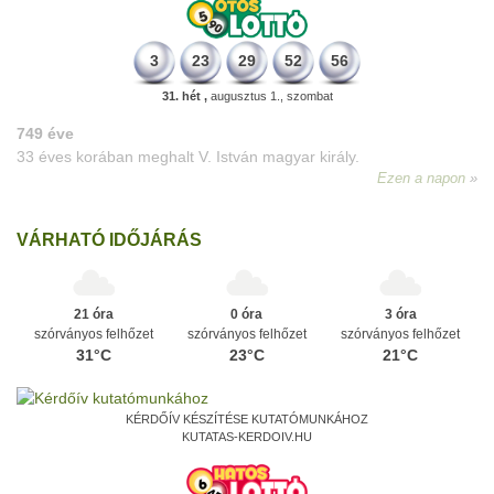
3
23
29
52
56
31. hét ,
augusztus 1., szombat
VÁRHATÓ IDŐJÁRÁS
21 óra
0 óra
3 óra
szórványos felhőzet
szórványos felhőzet
szórványos felhőzet
31°C
23°C
21°C
KÉRDŐÍV KÉSZÍTÉSE KUTATÓMUNKÁHOZ
KUTATAS-KERDOIV.HU