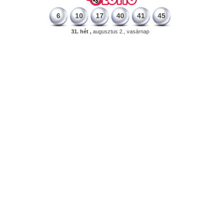
6
10
17
40
41
45
31. hét ,
augusztus 2., vasárnap