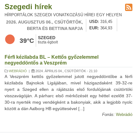
Szegedi hírek
HÍRPORTÁLOK SZEGEDI VONATKOZÁSÚ HÍREI EGY HELYEN
2026. AUGUSZTUS 06., CSÜTÖRTÖK,
USD
316,45
BERTA ÉS BETTINA NAPJA
EUR
364,93
SZEGED
39°C
tiszta égbolt
Férfi kézilabda BL – Kettős győzelemmel
negyeddöntős a Veszprém
WEBRÁDIÓ
|
2024. ÁPRILIS 04., CSÜTÖRTÖK - 21:10
A Veszprém kettős győzelemmel jutott negyeddöntőbe a férfi
kézilabda Bajnokok Ligájában, mivel házigazdaként 39-32-re
nyert a Szeged ellen a rájátszás első fordulójának csütörtöki
visszavágóján. A párharc első mérkőzését egy héttel ezelőtt 37-
30-ra nyerték meg vendégként a bakonyiak, akik a legjobb nyolc
között a dán Aalborg HB együttesével [...]
Forrás:
Webrádió