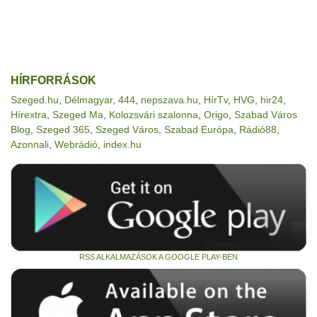
HÍRFORRÁSOK
Szeged.hu
,
Délmagyar
,
444
,
nepszava.hu
,
HírTv
,
HVG
,
hir24
,
Hírextra
,
Szeged Ma
,
Kolozsvári szalonna
,
Origo
,
Szabad Város
Blog
,
Szeged 365
,
Szeged Város
,
Szabad Európa
,
Rádió88
,
Azonnali
,
Webrádió
,
index.hu
RSS ALKALMAZÁSOK A GOOGLE PLAY-BEN