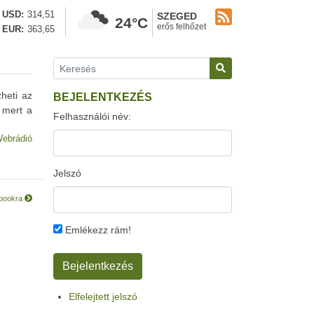
USD
314,51
SZEGED
24°C
erős felhőzet
EUR
363,65
heti az
BEJELENTKEZÉS
, mert a
Felhasználói név:
ebrádió
Jelszó
ebookra
Emlékezz rám!
Elfelejtett jelszó