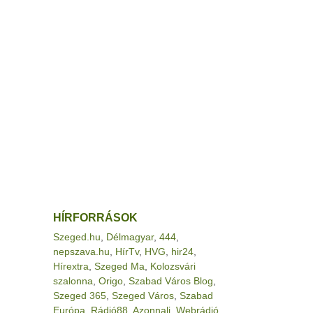
HÍRFORRÁSOK
Szeged.hu
,
Délmagyar
,
444
,
nepszava.hu
,
HírTv
,
HVG
,
hir24
,
Hírextra
,
Szeged Ma
,
Kolozsvári
szalonna
,
Origo
,
Szabad Város Blog
,
Szeged 365
,
Szeged Város
,
Szabad
Európa
,
Rádió88
,
Azonnali
,
Webrádió
,