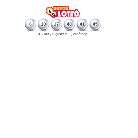
6
10
17
40
41
45
31. hét ,
augusztus 2., vasárnap