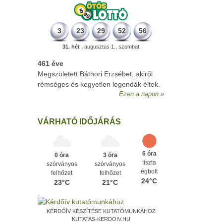
3
23
29
52
56
31. hét ,
augusztus 1., szombat
461 éve
Megszületett Báthori Erzsébet, akiről
rémséges és kegyetlen legendák éltek.
Ezen a napon
VÁRHATÓ IDŐJÁRÁS
6 óra
0 óra
3 óra
tiszta
szórványos
szórványos
égbolt
felhőzet
felhőzet
24°C
23°C
21°C
KÉRDŐÍV KÉSZÍTÉSE KUTATÓMUNKÁHOZ
KUTATAS-KERDOIV.HU