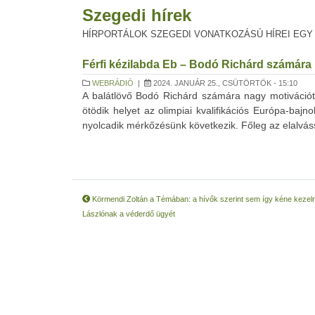
Szegedi hírek
HÍRPORTÁLOK SZEGEDI VONATKOZÁSÚ HÍREI EGY
Férfi kézilabda Eb – Bodó Richárd számára n
WEBRÁDIÓ
|
2024. JANUÁR 25., CSÜTÖRTÖK - 15:10
A balátlövő Bodó Richárd számára nagy motivációt 
ötödik helyet az olimpiai kvalifikációs Európa-baj
nyolcadik mérkőzésünk következik. Főleg az elalvás
Körmendi Zoltán a Témában: a hívők szerint sem így kéne kezeln
Lászlónak a véderdő ügyét