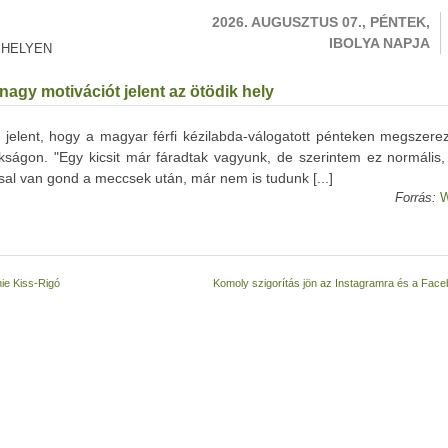
2026. AUGUSZTUS 07., PÉNTEK,
IBOLYA NAPJA
 HELYEN
agy motivációt jelent az ötödik hely
jelent, hogy a magyar férfi kézilabda-válogatott pénteken megszerez
nokságon. "Egy kicsit már fáradtak vagyunk, de szerintem ez normális
sal van gond a meccsek után, már nem is tudunk [...]
Forrás:
W
ie Kiss-Rigó
Komoly szigorítás jön az Instagramra és a Fac