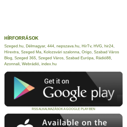
HÍRFORRÁSOK
Szeged.hu
,
Délmagyar
,
444
,
nepszava.hu
,
HírTv
,
HVG
,
hir24
,
Hírextra
,
Szeged Ma
,
Kolozsvári szalonna
,
Origo
,
Szabad Város
Blog
,
Szeged 365
,
Szeged Város
,
Szabad Európa
,
Rádió88
,
Azonnali
,
Webrádió
,
index.hu
RSS ALKALMAZÁSOK A GOOGLE PLAY-BEN