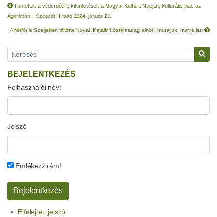
Tüntettek a véderdőért, kitüntetések a Magyar Kultúra Napján, kulturális piac az
Agórában – Szegedi Híradó 2024. január 22.
A hétfőt is Szegeden töltötte Novák Katalin köztársasági elnök, mutatjuk, merre járt
BEJELENTKEZÉS
Felhasználói név:
Jelszó
Emlékezz rám!
Elfelejtett jelszó