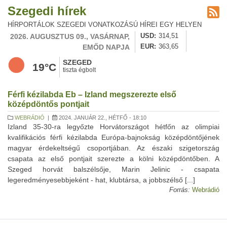
Szegedi hírek
HÍRPORTÁLOK SZEGEDI VONATKOZÁSÚ HÍREI EGY HELYEN
2026. AUGUSZTUS 09., VASÁRNAP,
USD
314,51
EMŐD NAPJA
EUR
363,65
SZEGED
19°C
tiszta égbolt
Férfi kézilabda Eb – Izland megszerezte első
középdöntős pontjait
WEBRÁDIÓ
|
2024. JANUÁR 22., HÉTFŐ - 18:10
Izland 35-30-ra legyőzte Horvátországot hétfőn az olimpiai
kvalifikációs férfi kézilabda Európa-bajnokság középdöntőjének
magyar érdekeltségű csoportjában. Az északi szigetország
csapata az első pontjait szerezte a kölni középdöntőben. A
Szeged horvát balszélsője, Marin Jelinic - csapata
legeredményesebbjeként - hat, klubtársa, a jobbszélső [...]
Forrás:
Webrádió