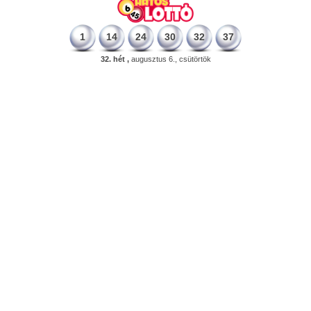
1
14
24
30
32
37
32. hét ,
augusztus 6., csütörtök