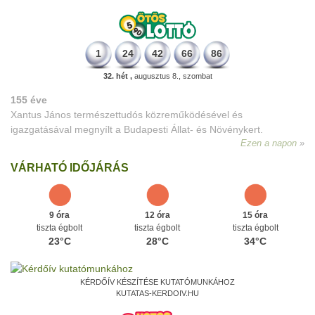
1
24
42
66
86
32. hét ,
augusztus 8., szombat
155 éve
Xantus János természettudós közreműködésével és
igazgatásával megnyílt a Budapesti Állat- és Növénykert.
Ezen a napon
VÁRHATÓ IDŐJÁRÁS
9 óra
12 óra
15 óra
tiszta égbolt
tiszta égbolt
tiszta égbolt
23°C
28°C
34°C
KÉRDŐÍV KÉSZÍTÉSE KUTATÓMUNKÁHOZ
KUTATAS-KERDOIV.HU