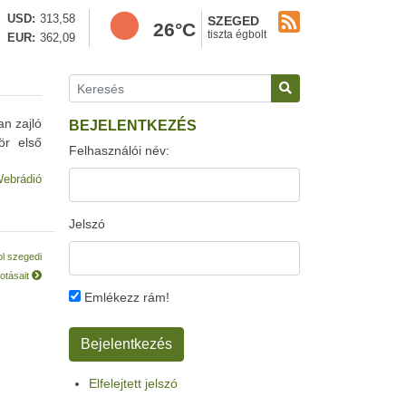
USD
313,58
SZEGED
26°C
tiszta égbolt
EUR
362,09
an zajló
BEJELENTKEZÉS
ör első
Felhasználói név:
ebrádió
Jelszó
ol szegedi
kotásait
Emlékezz rám!
Elfelejtett jelszó