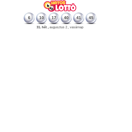
6
10
17
40
41
45
31. hét ,
augusztus 2., vasárnap