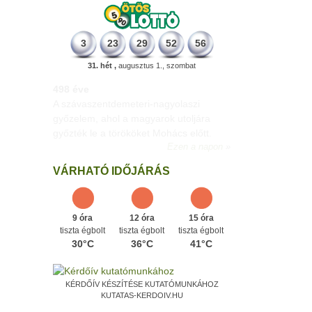
3
23
29
52
56
31. hét ,
augusztus 1., szombat
498 éve
A szávaszentdemeteri-nagyolaszi
győzelem, ahol a magyarok utoljára
győzték le a törököket Mohács előtt.
Ezen a napon
VÁRHATÓ IDŐJÁRÁS
9 óra
12 óra
15 óra
tiszta égbolt
tiszta égbolt
tiszta égbolt
30°C
36°C
41°C
KÉRDŐÍV KÉSZÍTÉSE KUTATÓMUNKÁHOZ
KUTATAS-KERDOIV.HU