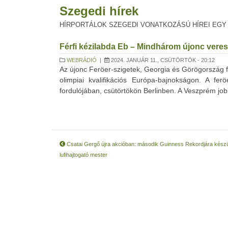
Szegedi hírek
HÍRPORTÁLOK SZEGEDI VONATKOZÁSÚ HÍREI EGY
Férfi kézilabda Eb – Mindhárom újonc veresé
WEBRÁDIÓ
|
2024. JANUÁR 11., CSÜTÖRTÖK - 20:12
Az újonc Feröer-szigetek, Georgia és Görögország fé
olimpiai kvalifikációs Európa-bajnokságon. A fer
fordulójában, csütörtökön Berlinben. A Veszprém jo
Csatai Gergő újra akcióban: második Guinness Rekordjára készü
lufihajtogató mester