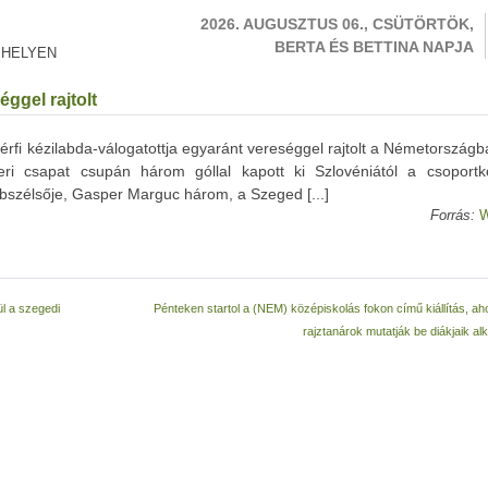
2026. AUGUSZTUS 06., CSÜTÖRTÖK,
BERTA ÉS BETTINA NAPJA
 HELYEN
ggel rajtolt
rfi kézilabda-válogatottja egyaránt vereséggel rajtolt a Németországb
öeri csapat csupán három góllal kapott ki Szlovéniától a csoportk
bbszélsője, Gasper Marguc három, a Szeged [...]
Forrás:
W
l a szegedi
Pénteken startol a (NEM) középiskolás fokon című kiállítás, ah
rajztanárok mutatják be diákjaik al