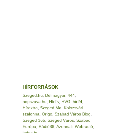
HÍRFORRÁSOK
Szeged.hu
,
Délmagyar
,
444
,
nepszava.hu
,
HírTv
,
HVG
,
hir24
,
Hírextra
,
Szeged Ma
,
Kolozsvári
szalonna
,
Origo
,
Szabad Város Blog
,
Szeged 365
,
Szeged Város
,
Szabad
Európa
,
Rádió88
,
Azonnali
,
Webrádió
,
index.hu