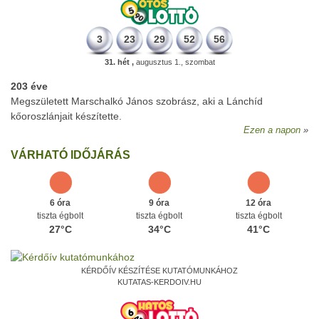
3
23
29
52
56
31. hét ,
augusztus 1., szombat
203 éve
Megszületett Marschalkó János szobrász, aki a Lánchíd
kőoroszlánjait készítette.
Ezen a napon
VÁRHATÓ IDŐJÁRÁS
6 óra
9 óra
12 óra
tiszta égbolt
tiszta égbolt
tiszta égbolt
27°C
34°C
41°C
KÉRDŐÍV KÉSZÍTÉSE KUTATÓMUNKÁHOZ
KUTATAS-KERDOIV.HU