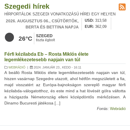
Szegedi hírek
HÍRPORTÁLOK SZEGEDI VONATKOZÁSÚ HÍREI EGY HELYEN
2026. AUGUSZTUS 06., CSÜTÖRTÖK,
USD
313,58
BERTA ÉS BETTINA NAPJA
EUR
362,09
SZEGED
26°C
tiszta égbolt
Férfi kézilabda Eb – Rosta Miklós élete
legemlékezetesebb napjain van túl
WEBRÁDIÓ
|
2024. JANUÁR 23., KEDD - 16:11
A beálló Rosta Miklós élete legemlékezetesebb napjain van túl,
hiszen vasárnap Szegedre utazott, ahol hétfőn megszületett a fia,
majd visszatért az Európa-bajnokságon szereplő magyar férfi
kézilabda-válogatotthoz, és este mind a hat lövését gólra váltotta
a házigazda Németország elleni középdöntős mérkőzésen. A
Dinamo Bucuresti játékosa [...]
Forrás:
Webrádió