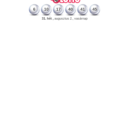
6
10
17
40
41
45
31. hét ,
augusztus 2., vasárnap