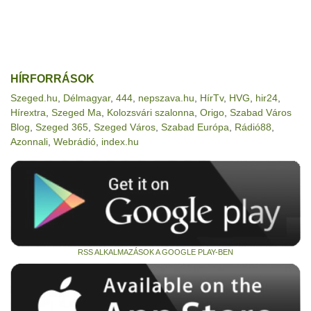
HÍRFORRÁSOK
Szeged.hu
,
Délmagyar
,
444
,
nepszava.hu
,
HírTv
,
HVG
,
hir24
,
Hírextra
,
Szeged Ma
,
Kolozsvári szalonna
,
Origo
,
Szabad Város
Blog
,
Szeged 365
,
Szeged Város
,
Szabad Európa
,
Rádió88
,
Azonnali
,
Webrádió
,
index.hu
RSS ALKALMAZÁSOK A GOOGLE PLAY-BEN