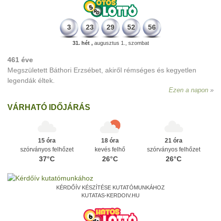
3
23
29
52
56
31. hét ,
augusztus 1., szombat
461 éve
Megszületett Báthori Erzsébet, akiről rémséges és kegyetlen
legendák éltek.
Ezen a napon
VÁRHATÓ IDŐJÁRÁS
15 óra
18 óra
21 óra
szórványos felhőzet
kevés felhő
szórványos felhőzet
37°C
26°C
26°C
KÉRDŐÍV KÉSZÍTÉSE KUTATÓMUNKÁHOZ
KUTATAS-KERDOIV.HU