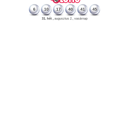
6
10
17
40
41
45
31. hét ,
augusztus 2., vasárnap