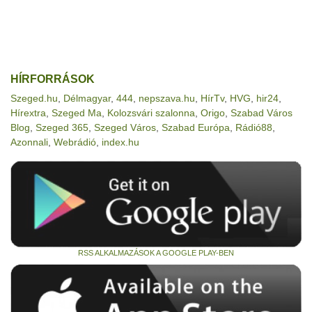
HÍRFORRÁSOK
Szeged.hu
,
Délmagyar
,
444
,
nepszava.hu
,
HírTv
,
HVG
,
hir24
,
Hírextra
,
Szeged Ma
,
Kolozsvári szalonna
,
Origo
,
Szabad Város
Blog
,
Szeged 365
,
Szeged Város
,
Szabad Európa
,
Rádió88
,
Azonnali
,
Webrádió
,
index.hu
RSS ALKALMAZÁSOK A GOOGLE PLAY-BEN