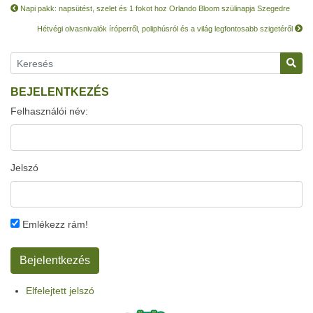
Napi pakk: napsütést, szelet és 1 fokot hoz Orlando Bloom szülinapja Szegedre
Hétvégi olvasnivalók íróperről, poliphúsról és a világ legfontosabb szigetéről
BEJELENTKEZÉS
Felhasználói név:
Jelszó
Emlékezz rám!
Elfelejtett jelszó