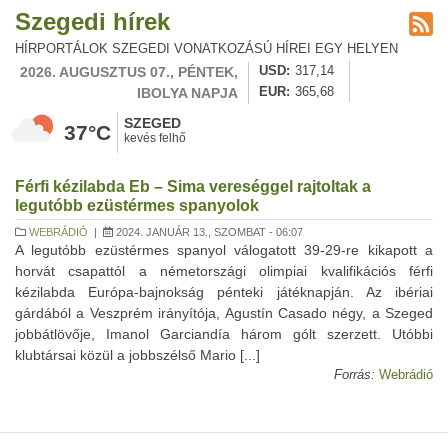
Szegedi hírek
HÍRPORTÁLOK SZEGEDI VONATKOZÁSÚ HÍREI EGY HELYEN
2026. AUGUSZTUS 07., PÉNTEK,
USD
317,14
IBOLYA NAPJA
EUR
365,68
SZEGED
37°C
kevés felhő
Férfi kézilabda Eb – Sima vereséggel rajtoltak a
legutóbb ezüstérmes spanyolok
WEBRÁDIÓ
|
2024. JANUÁR 13., SZOMBAT - 06:07
A legutóbb ezüstérmes spanyol válogatott 39-29-re kikapott a
horvát csapattól a németországi olimpiai kvalifikációs férfi
kézilabda Európa-bajnokság pénteki játéknapján. Az ibériai
gárdából a Veszprém irányítója, Agustín Casado négy, a Szeged
jobbátlövője, Imanol Garciandía három gólt szerzett. Utóbbi
klubtársai közül a jobbszélső Mario [...]
Forrás:
Webrádió