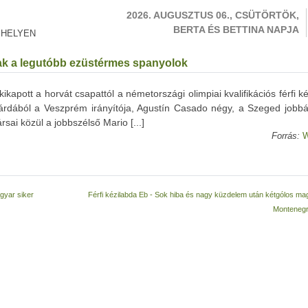
2026. AUGUSZTUS 06., CSÜTÖRTÖK,
BERTA ÉS BETTINA NAPJA
 HELYEN
ltak a legutóbb ezüstérmes spanyolok
kapott a horvát csapattól a németországi olimpiai kvalifikációs férfi k
gárdából a Veszprém irányítója, Agustín Casado négy, a Szeged jobbát
sai közül a jobbszélső Mario [...]
Forrás:
W
gyar siker
Férfi kézilabda Eb - Sok hiba és nagy küzdelem után kétgólos ma
Montenegr