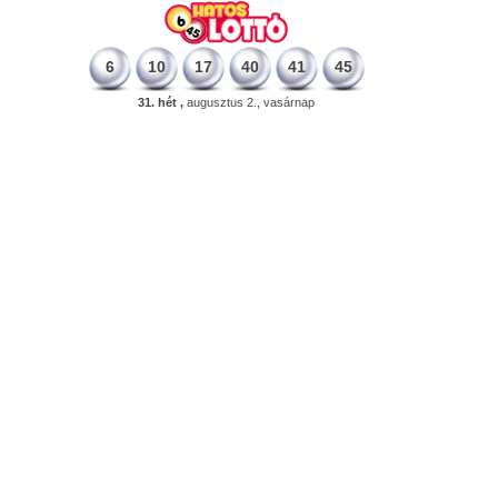
6
10
17
40
41
45
31. hét ,
augusztus 2., vasárnap