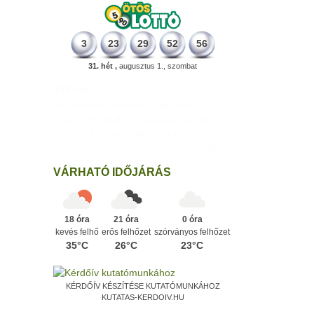
3
23
29
52
56
31. hét ,
augusztus 1., szombat
498 éve
A szávaszentdemeteri-nagyolaszi
győzelem, ahol a magyarok utoljára
győzték le a törököket Mohács előtt.
Ezen a napon
VÁRHATÓ IDŐJÁRÁS
18 óra
21 óra
0 óra
kevés felhő
erős felhőzet
szórványos felhőzet
35°C
26°C
23°C
KÉRDŐÍV KÉSZÍTÉSE KUTATÓMUNKÁHOZ
KUTATAS-KERDOIV.HU