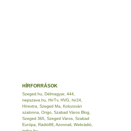
HÍRFORRÁSOK
Szeged.hu
,
Délmagyar
,
444
,
nepszava.hu
,
HírTv
,
HVG
,
hir24
,
Hírextra
,
Szeged Ma
,
Kolozsvári
szalonna
,
Origo
,
Szabad Város Blog
,
Szeged 365
,
Szeged Város
,
Szabad
Európa
,
Rádió88
,
Azonnali
,
Webrádió
,
index.hu