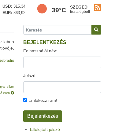
USD
315,34
SZEGED
39°C
tiszta égbolt
EUR
363,92
ézilabda
BEJELENTKEZÉS
lövője,
Felhasználói név:
ebrádió
Jelszó
gyar siker
ó ellen
Emlékezz rám!
Elfelejtett jelszó