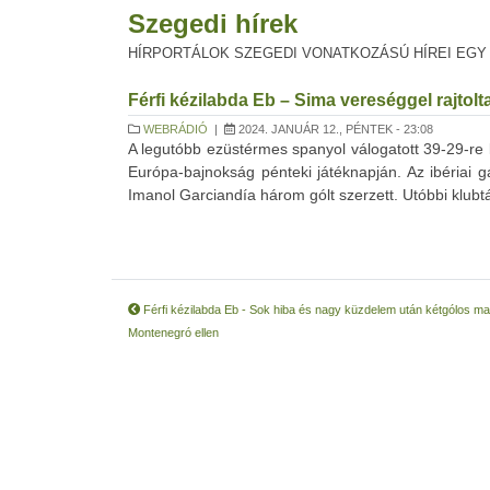
Szegedi hírek
HÍRPORTÁLOK SZEGEDI VONATKOZÁSÚ HÍREI EGY
Férfi kézilabda Eb – Sima vereséggel rajto
WEBRÁDIÓ
|
2024. JANUÁR 12., PÉNTEK - 23:08
A legutóbb ezüstérmes spanyol válogatott 39-29-re ki
Európa-bajnokság pénteki játéknapján. Az ibériai 
Imanol Garciandía három gólt szerzett. Utóbbi klubtár
Férfi kézilabda Eb - Sok hiba és nagy küzdelem után kétgólos ma
Montenegró ellen