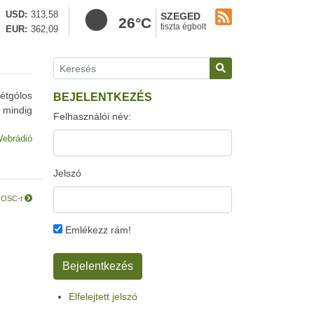
USD
313,58
SZEGED
26°C
tiszta égbolt
EUR
362,09
kétgólos
BEJELENTKEZÉS
 mindig
Felhasználói név:
ebrádió
Jelszó
az OSC-t
Emlékezz rám!
Elfelejtett jelszó