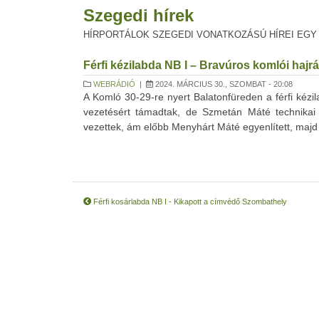
Szegedi hírek
HÍRPORTÁLOK SZEGEDI VONATKOZÁSÚ HÍREI EGY
Férfi kézilabda NB I – Bravúros komlói haj
WEBRÁDIÓ
|
2024. MÁRCIUS 30., SZOMBAT - 20:08
A Komló 30-29-re nyert Balatonfüreden a férfi kézil
vezetésért támadtak, de Szmetán Máté technikai
vezettek, ám előbb Menyhárt Máté egyenlített, majd S
Férfi kosárlabda NB I - Kikapott a címvédő Szombathely