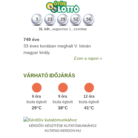
3
23
29
52
56
31. hét ,
augusztus 1., szombat
749 éve
33 éves korában meghalt V. István
magyar király.
Ezen a napon
VÁRHATÓ IDŐJÁRÁS
6 óra
9 óra
12 óra
tiszta égbolt
tiszta égbolt
tiszta égbolt
29°C
38°C
41°C
KÉRDŐÍV KÉSZÍTÉSE KUTATÓMUNKÁHOZ
KUTATAS-KERDOIV.HU