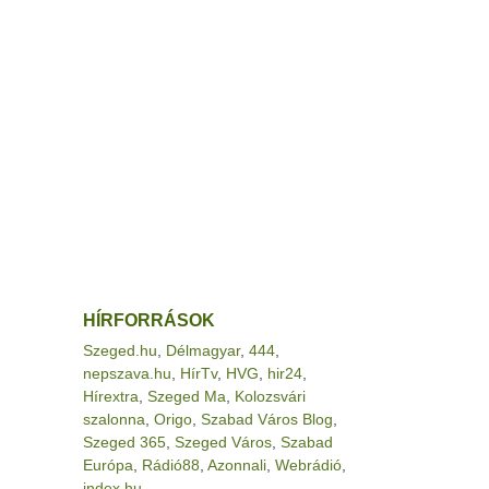
HÍRFORRÁSOK
Szeged.hu
,
Délmagyar
,
444
,
nepszava.hu
,
HírTv
,
HVG
,
hir24
,
Hírextra
,
Szeged Ma
,
Kolozsvári
szalonna
,
Origo
,
Szabad Város Blog
,
Szeged 365
,
Szeged Város
,
Szabad
Európa
,
Rádió88
,
Azonnali
,
Webrádió
,
index.hu