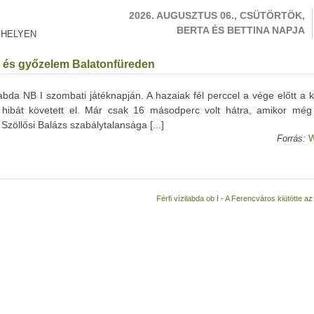
2026. AUGUSZTUS 06., CSÜTÖRTÖK,
BERTA ÉS BETTINA NAPJA
 HELYEN
rá és győzelem Balatonfüreden
abda NB I szombati játéknapján. A hazaiak fél perccel a vége előtt a 
 hibát követett el. Már csak 16 másodperc volt hátra, amikor még
zöllősi Balázs szabálytalansága [...]
Forrás:
W
Férfi vízilabda ob I - A Ferencváros kiütötte 