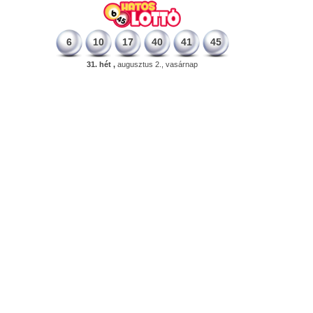
6
10
17
40
41
45
31. hét ,
augusztus 2., vasárnap