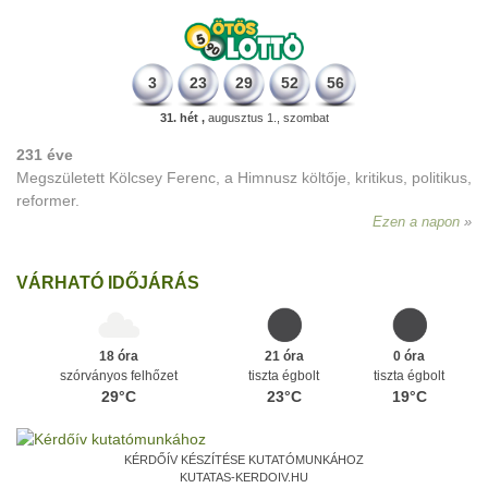
3
23
29
52
56
31. hét ,
augusztus 1., szombat
231 éve
Megszületett Kölcsey Ferenc, a Himnusz költője, kritikus, politikus,
reformer.
Ezen a napon
VÁRHATÓ IDŐJÁRÁS
18 óra
21 óra
0 óra
szórványos felhőzet
tiszta égbolt
tiszta égbolt
29°C
23°C
19°C
KÉRDŐÍV KÉSZÍTÉSE KUTATÓMUNKÁHOZ
KUTATAS-KERDOIV.HU