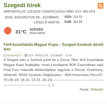
Szegedi hírek
HÍRPORTÁLOK SZEGEDI VONATKOZÁSÚ HÍREI EGY HELYEN
2026. AUGUSZTUS 08., SZOMBAT,
USD
314,51
LÁSZLÓ NAPJA
EUR
363,65
SZEGED
31°C
tiszta égbolt
Férfi kosárlabda Magyar Kupa – Szeged-Szolnok döntő
lesz
WEBRÁDIÓ
|
2024. ÁPRILIS 06., SZOMBAT - 22:09
A Szeged után a Szolnok jutott be a Zsíros Tibor férfi kosárlabda
Magyar Kupa fináléjába, mivel a budapesti BOK Csarnokban zajló
Final Four második elődöntőjében legyőzte a Pécset. Eredmény,
elődöntő: NHSZ-Szolnoki Olajbányász - NKA Universitas Pécs 87-
70 (30-18, 18-16, 13-23, 26-13) ------------------------------------------
------------------------------------- [...]
Forrás:
Webrádió