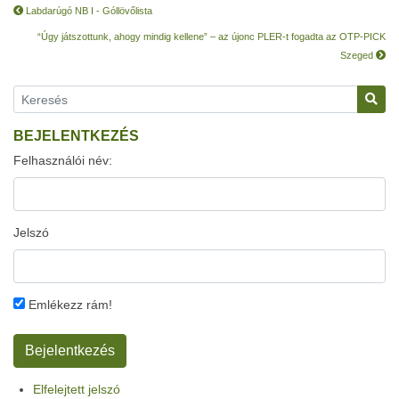
Labdarúgó NB I - Góllövőlista
“Úgy játszottunk, ahogy mindig kellene” – az újonc PLER-t fogadta az OTP-PICK
Szeged
BEJELENTKEZÉS
Felhasználói név:
Jelszó
Emlékezz rám!
Elfelejtett jelszó