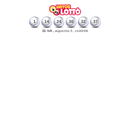
1
14
24
30
32
37
32. hét ,
augusztus 6., csütörtök