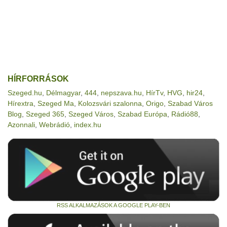
HÍRFORRÁSOK
Szeged.hu
,
Délmagyar
,
444
,
nepszava.hu
,
HírTv
,
HVG
,
hir24
,
Hírextra
,
Szeged Ma
,
Kolozsvári szalonna
,
Origo
,
Szabad Város
Blog
,
Szeged 365
,
Szeged Város
,
Szabad Európa
,
Rádió88
,
Azonnali
,
Webrádió
,
index.hu
RSS ALKALMAZÁSOK A GOOGLE PLAY-BEN