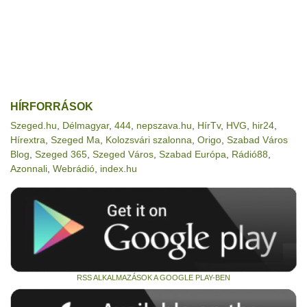
HÍRFORRÁSOK
Szeged.hu
,
Délmagyar
,
444
,
nepszava.hu
,
HírTv
,
HVG
,
hir24
,
Hírextra
,
Szeged Ma
,
Kolozsvári szalonna
,
Origo
,
Szabad Város
Blog
,
Szeged 365
,
Szeged Város
,
Szabad Európa
,
Rádió88
,
Azonnali
,
Webrádió
,
index.hu
RSS ALKALMAZÁSOK A GOOGLE PLAY-BEN