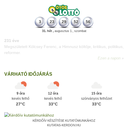
3
23
29
52
56
31. hét ,
augusztus 1., szombat
331 éve
Megszületett Mikes Kelemen memoáríró, műfordító, a XVIII.
századi magyar prózairodalom legnagyobb alakja.
Ezen a napon
VÁRHATÓ IDŐJÁRÁS
9 óra
12 óra
15 óra
kevés felhő
kevés felhő
szórványos felhőzet
27°C
33°C
33°C
KÉRDŐÍV KÉSZÍTÉSE KUTATÓMUNKÁHOZ
KUTATAS-KERDOIV.HU