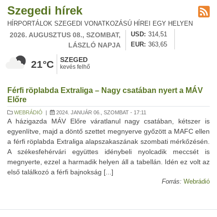
Szegedi hírek
HÍRPORTÁLOK SZEGEDI VONATKOZÁSÚ HÍREI EGY HELYEN
2026. AUGUSZTUS 08., SZOMBAT,
USD
314,51
LÁSZLÓ NAPJA
EUR
363,65
SZEGED
21°C
kevés felhő
Férfi röplabda Extraliga – Nagy csatában nyert a MÁV
Előre
WEBRÁDIÓ
|
2024. JANUÁR 06., SZOMBAT - 17:11
A házigazda MÁV Előre váratlanul nagy csatában, kétszer is
egyenlítve, majd a döntő szettet megnyerve győzött a MAFC ellen
a férfi röplabda Extraliga alapszakaszának szombati mérkőzésén.
A székesfehérvári együttes idénybeli nyolcadik meccsét is
megnyerte, ezzel a harmadik helyen áll a tabellán. Idén ez volt az
első találkozó a férfi bajnokság [...]
Forrás:
Webrádió