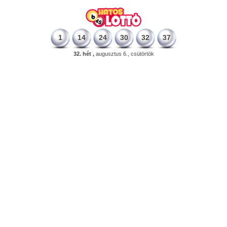
1
14
24
30
32
37
32. hét ,
augusztus 6., csütörtök