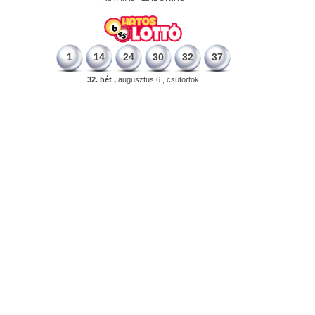
1
14
24
30
32
37
32. hét ,
augusztus 6., csütörtök