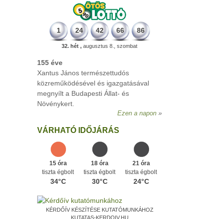
1
24
42
66
86
32. hét ,
augusztus 8., szombat
VÁRHATÓ IDŐJÁRÁS
15 óra
18 óra
21 óra
tiszta égbolt
tiszta égbolt
tiszta égbolt
34°C
30°C
24°C
KÉRDŐÍV KÉSZÍTÉSE KUTATÓMUNKÁHOZ
KUTATAS-KERDOIV.HU