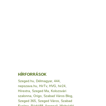
HÍRFORRÁSOK
Szeged.hu
,
Délmagyar
,
444
,
nepszava.hu
,
HírTv
,
HVG
,
hir24
,
Hírextra
,
Szeged Ma
,
Kolozsvári
szalonna
,
Origo
,
Szabad Város Blog
,
Szeged 365
,
Szeged Város
,
Szabad
Európa
,
Rádió88
,
Azonnali
,
Webrádió
,