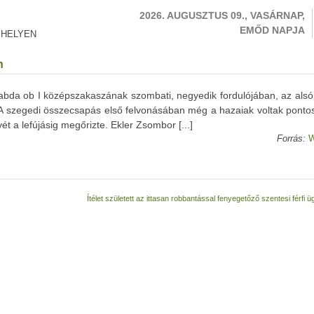
2026. AUGUSZTUS 09., VASÁRNAP,
EMŐD NAPJA
 HELYEN
n
labda ob I középszakaszának szombati, negyedik fordulójában, az als
. A szegedi összecsapás első felvonásában még a hazaiak voltak ponto
t a lefújásig megőrizte. Ekler Zsombor [...]
Forrás:
W
Ítélet született az ittasan robbantással fenyegetőző szentesi férfi