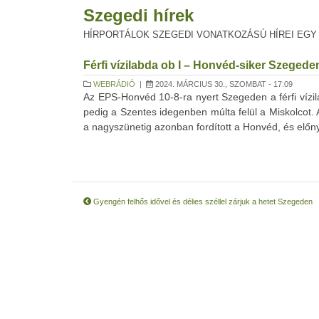
Szegedi hírek
HÍRPORTÁLOK SZEGEDI VONATKOZÁSÚ HÍREI EGY
Férfi vízilabda ob I – Honvéd-siker Szegede
WEBRÁDIÓ
|
2024. MÁRCIUS 30., SZOMBAT - 17:09
Az EPS-Honvéd 10-8-ra nyert Szegeden a férfi vízi
pedig a Szentes idegenben múlta felül a Miskolcot
a nagyszünetig azonban fordított a Honvéd, és előnyé
Gyengén felhős idővel és délies széllel zárjuk a hetet Szegeden