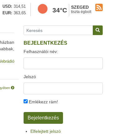
USD
314,51
SZEGED
34°C
tiszta égbolt
EUR
363,65
óházban
BEJELENTKEZÉS
sabbak,
Felhasználói név:
ebrádió
Jelszó
 ügyében
Emlékezz rám!
Elfelejtett jelszó