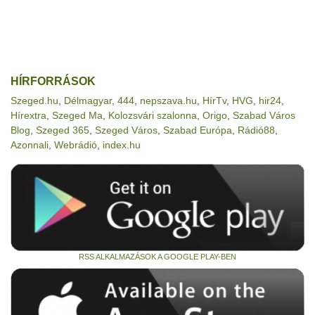
HÍRFORRÁSOK
Szeged.hu
,
Délmagyar
,
444
,
nepszava.hu
,
HírTv
,
HVG
,
hir24
,
Hírextra
,
Szeged Ma
,
Kolozsvári szalonna
,
Origo
,
Szabad Város
Blog
,
Szeged 365
,
Szeged Város
,
Szabad Európa
,
Rádió88
,
Azonnali
,
Webrádió
,
index.hu
RSS ALKALMAZÁSOK A GOOGLE PLAY-BEN