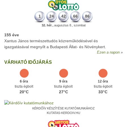
1
24
42
66
86
32. hét ,
augusztus 8., szombat
155 éve
Xantus János természettudós közreműködésével és
igazgatásával megnyílt a Budapesti Állat- és Növénykert.
Ezen a napon
VÁRHATÓ IDŐJÁRÁS
6 óra
9 óra
12 óra
tiszta égbolt
tiszta égbolt
tiszta égbolt
20°C
27°C
33°C
KÉRDŐÍV KÉSZÍTÉSE KUTATÓMUNKÁHOZ
KUTATAS-KERDOIV.HU