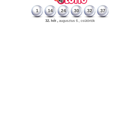
1
14
24
30
32
37
32. hét ,
augusztus 6., csütörtök