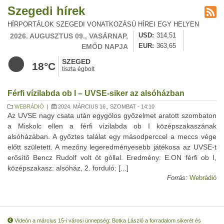
Szegedi hírek
HÍRPORTÁLOK SZEGEDI VONATKOZÁSÚ HÍREI EGY HELYEN
2026. AUGUSZTUS 09., VASÁRNAP,
USD
314,51
EMŐD NAPJA
EUR
363,65
SZEGED
18°C
tiszta égbolt
Férfi vízilabda ob I – UVSE-siker az alsóházban
WEBRÁDIÓ
|
2024. MÁRCIUS 16., SZOMBAT - 14:10
Az UVSE nagy csata után egygólos győzelmet aratott szombaton
a Miskolc ellen a férfi vízilabda ob I középszakaszának
alsóházában. A győztes találat egy másodperccel a meccs vége
előtt született. A mezőny legeredményesebb játékosa az UVSE-t
erősítő Bencz Rudolf volt öt góllal. Eredmény: E.ON férfi ob I,
középszakasz: alsóház, 2. forduló: [...]
Forrás:
Webrádió
Videón a március 15-i városi ünnepség: Botka László a forradalom sikerét és