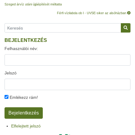
Szeged árvíz utáni újjáépítését méltatta
Férfi vízilabda ob I - UVSE-siker az alsóházban
BEJELENTKEZÉS
Felhasználói név:
Jelszó
Emlékezz rám!
Elfelejtett jelszó