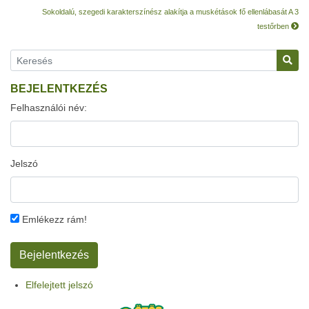
Sokoldalú, szegedi karakterszínész alakítja a muskétások fő ellenlábasát A 3
testőrben
BEJELENTKEZÉS
Felhasználói név:
Jelszó
Emlékezz rám!
Elfelejtett jelszó