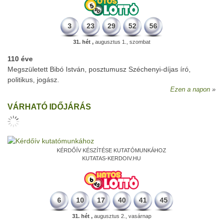
3
23
29
52
56
31. hét ,
augusztus 1., szombat
110 éve
Megszületett Bibó István, posztumusz Széchenyi-díjas író,
politikus, jogász.
Ezen a napon
VÁRHATÓ IDŐJÁRÁS
KÉRDŐÍV KÉSZÍTÉSE KUTATÓMUNKÁHOZ
KUTATAS-KERDOIV.HU
6
10
17
40
41
45
31. hét ,
augusztus 2., vasárnap