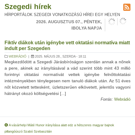
Szegedi hírek
HÍRPORTÁLOK SZEGEDI VONATKOZÁSÚ HÍREI EGY HELYEN
2026. AUGUSZTUS 07., PÉNTEK,
IBOLYA NAPJA
Fiktív diákok után igénybe vett oktatási normatíva miatt
indult per Szegeden
WEBRÁDIÓ
|
2025. MÁJUS 28., SZERDA - 18:11
Megkezdődött a Szegedi Járásbíróságon szerdán annak a nőnek
a pere, akinek az irányításával a vád szerint több mint 43 millió
forintnyi oktatási normatívát vettek igénybe felnőttoktatási
intézményekben ténylegesen nem tanuló diákok után. Az 51 éves
nőt közvetett tettesként, üzletszerűen elkövetett, jelentős vagyoni
hátrányt okozó költségvetési [...]
Forrás:
Webrádió
A vásárhelyi Máté Hunor irányítása alatt edz a hétszeres magyar bajnok
pillangóúszó Szabó Szebasztián