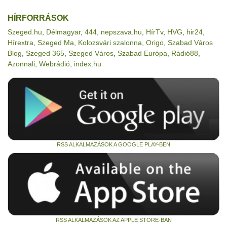
HÍRFORRÁSOK
Szeged.hu
,
Délmagyar
,
444
,
nepszava.hu
,
HírTv
,
HVG
,
hir24
,
Hírextra
,
Szeged Ma
,
Kolozsvári szalonna
,
Origo
,
Szabad Város
Blog
,
Szeged 365
,
Szeged Város
,
Szabad Európa
,
Rádió88
,
Azonnali
,
Webrádió
,
index.hu
RSS ALKALMAZÁSOK A GOOGLE PLAY-BEN
RSS ALKALMAZÁSOK AZ APPLE STORE-BAN