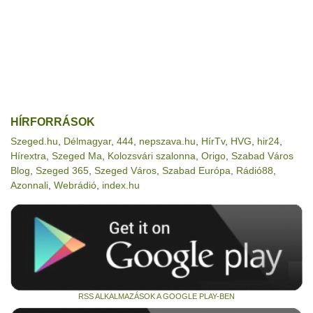
HÍRFORRÁSOK
Szeged.hu
,
Délmagyar
,
444
,
nepszava.hu
,
HírTv
,
HVG
,
hir24
,
Hírextra
,
Szeged Ma
,
Kolozsvári szalonna
,
Origo
,
Szabad Város
Blog
,
Szeged 365
,
Szeged Város
,
Szabad Európa
,
Rádió88
,
Azonnali
,
Webrádió
,
index.hu
RSS ALKALMAZÁSOK A GOOGLE PLAY-BEN