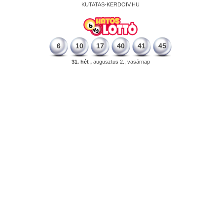
KUTATAS-KERDOIV.HU
6
10
17
40
41
45
31. hét ,
augusztus 2., vasárnap