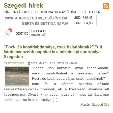
Szegedi hírek
HÍRPORTÁLOK SZEGEDI VONATKOZÁSÚ HÍREI EGY HELYEN
2026. AUGUSZTUS 06., CSÜTÖRTÖK,
USD
316,45
BERTA ÉS BETTINA NAPJA
EUR
364,93
SZEGED
33°C
enyhe eső
“Foci-, és kosárlabdapálya, csak haladóknak?” Tuti
látott már szebb napokat is a béketelepi sportpálya
Szegeden
SZEGED 365
|
2024. MÁRCIUS 13., SZERDA - 16:09
“Egész úton hazafelé, azon gondolkodám,
miként sportolhatnék a béketelepi pályán?
Foci-, és kosárlabda pálya, csak haladóknak?” –
tette fel a kérdést szerdán délután
szerkesztőségünknek olvasónk, aki a következő látványra lett
figyelmes ma: Olvasónknak abban igaza van, hogy tuti látott már
szebb napokat is a sportpálya [...]
Forrás:
Szeged 365