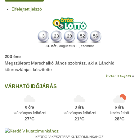
Elfelejtett jelszó
3
23
29
52
56
31. hét ,
augusztus 1., szombat
203 éve
Megszületett Marschalkó János szobrász, aki a Lánchíd
kőoroszlánjait készítette.
Ezen a napon
VÁRHATÓ IDŐJÁRÁS
0 óra
3 óra
6 óra
szórványos felhőzet
szórványos felhőzet
kevés felhő
27°C
21°C
28°C
KÉRDŐÍV KÉSZÍTÉSE KUTATÓMUNKÁHOZ