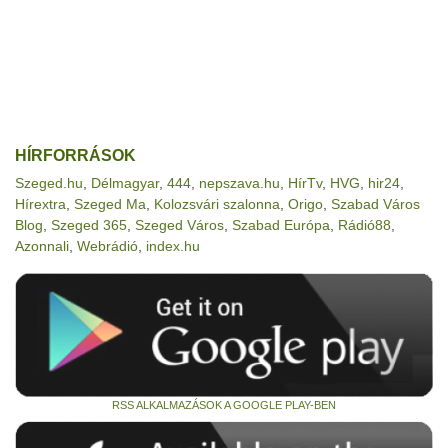
HÍRFORRÁSOK
Szeged.hu
,
Délmagyar
,
444
,
nepszava.hu
,
HírTv
,
HVG
,
hir24
,
Hírextra
,
Szeged Ma
,
Kolozsvári szalonna
,
Origo
,
Szabad Város
Blog
,
Szeged 365
,
Szeged Város
,
Szabad Európa
,
Rádió88
,
Azonnali
,
Webrádió
,
index.hu
RSS ALKALMAZÁSOK A GOOGLE PLAY-BEN