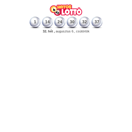
1
14
24
30
32
37
32. hét ,
augusztus 6., csütörtök