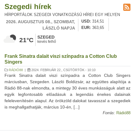
Szegedi hírek
HÍRPORTÁLOK SZEGEDI VONATKOZÁSÚ HÍREI EGY HELYEN
2026. AUGUSZTUS 08., SZOMBAT,
USD
314,51
LÁSZLÓ NAPJA
EUR
363,65
SZEGED
21°C
kevés felhő
Frank Sinatra dalait viszi színpadra a Cotton Club
Singers
RÁDIÓ88
|
2024. FEBRUÁR 22., CSÜTÖRTÖK - 10:10
Frank Sinatra dalait viszi színpadra a Cotton Club Singers
márciusban, Szegeden. László Boldizsár, az együttes alapítója a
Rádió 88-nak elmondta, a mintegy 30 éves munkásságuk alatt az
egyik legfontosabb előadásuk a legendás énekes dalainak
felelevenítésén alapul. Az örökzöld dalokat tavasszal a szegediek
is meghallgathatják, március 10-én, [...]
Forrás:
Rádió88