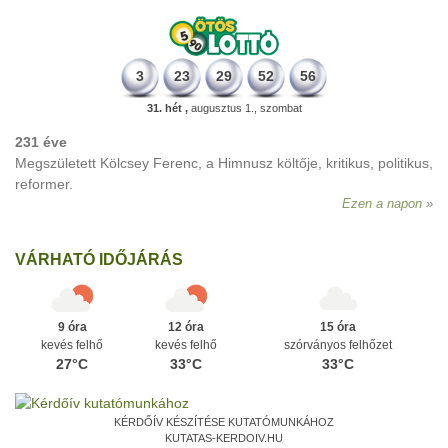
3
23
29
52
56
31. hét ,
augusztus 1., szombat
231 éve
Megszületett Kölcsey Ferenc, a Himnusz költője, kritikus, politikus,
reformer.
Ezen a napon
VÁRHATÓ IDŐJÁRÁS
9 óra
12 óra
15 óra
kevés felhő
kevés felhő
szórványos felhőzet
27°C
33°C
33°C
KÉRDŐÍV KÉSZÍTÉSE KUTATÓMUNKÁHOZ
KUTATAS-KERDOIV.HU