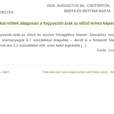
2026. AUGUSZTUS 06., CSÜTÖRTÖK,
BERTA ÉS BETTINA NAPJA
 HELYEN
kal nőttek átlagosan a fogyasztói árak az előző évhez képe
gyasztói árak az előző év azonos hónapjához képest. Januárhoz visz
 üzemanyagok 6,7 százalékkal drágultak – derült ki a Központi Stati
erek ára 2,2 százalékkal nőtt, ezen belül leginkább [...]
Forrás:
Sze
, miért!
Több mint ezer szál virágot osztott szét Fülöp László - 