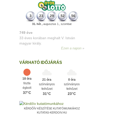
3
23
29
52
56
31. hét ,
augusztus 1., szombat
498 éve
A szávaszentdemeteri-nagyolaszi
győzelem, ahol a magyarok utoljára
győzték le a törököket Mohács előtt.
Ezen a napon
VÁRHATÓ IDŐJÁRÁS
18 óra
21 óra
0 óra
tiszta
szórványos
szórványos
égbolt
felhőzet
felhőzet
37°C
31°C
23°C
KÉRDŐÍV KÉSZÍTÉSE KUTATÓMUNKÁHOZ
KUTATAS-KERDOIV.HU