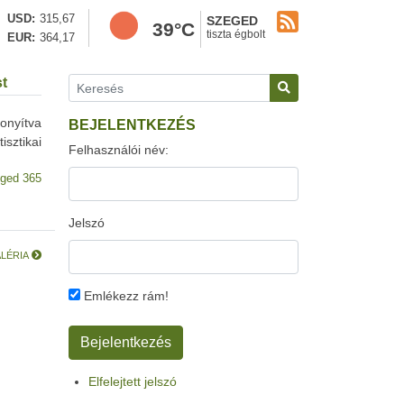
USD
315,67
SZEGED
39°C
tiszta égbolt
EUR
364,17
st
onyítva
BEJELENTKEZÉS
sztikai
Felhasználói név:
ged 365
Jelszó
GALÉRIA
Emlékezz rám!
Elfelejtett jelszó