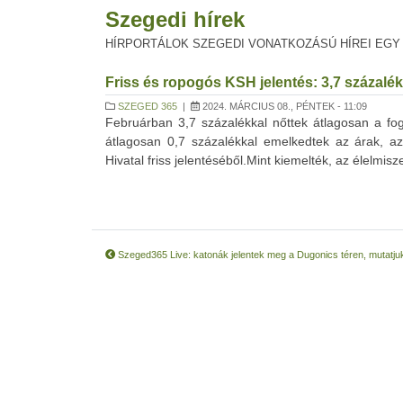
Szegedi hírek
HÍRPORTÁLOK SZEGEDI VONATKOZÁSÚ HÍREI EGY
Friss és ropogós KSH jelentés: 3,7 százalék
SZEGED 365
|
2024. MÁRCIUS 08., PÉNTEK - 11:09
Februárban 3,7 százalékkal nőttek átlagosan a fo
átlagosan 0,7 százalékkal emelkedtek az árak, az
Hivatal friss jelentéséből.Mint kiemelték, az élelmisz
Szeged365 Live: katonák jelentek meg a Dugonics téren, mutatjuk