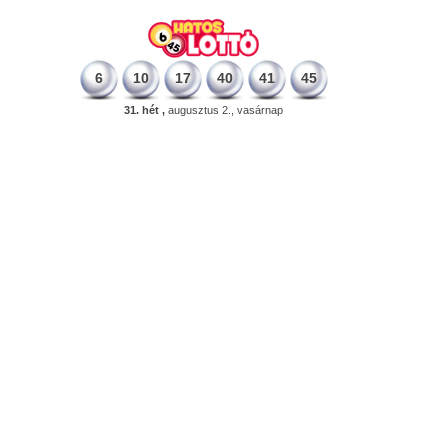
6
10
17
40
41
45
31. hét ,
augusztus 2., vasárnap