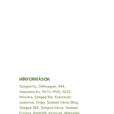
HÍRFORRÁSOK
Szeged.hu
,
Délmagyar
,
444
,
nepszava.hu
,
HírTv
,
HVG
,
hir24
,
Hírextra
,
Szeged Ma
,
Kolozsvári
szalonna
,
Origo
,
Szabad Város Blog
,
Szeged 365
,
Szeged Város
,
Szabad
Európa
,
Rádió88
,
Azonnali
,
Webrádió
,