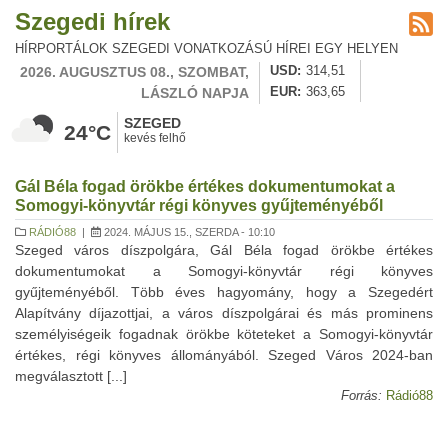
Szegedi hírek
HÍRPORTÁLOK SZEGEDI VONATKOZÁSÚ HÍREI EGY HELYEN
2026. AUGUSZTUS 08., SZOMBAT,
USD
314,51
LÁSZLÓ NAPJA
EUR
363,65
SZEGED
24°C
kevés felhő
Gál Béla fogad örökbe értékes dokumentumokat a
Somogyi-könyvtár régi könyves gyűjteményéből
RÁDIÓ88
|
2024. MÁJUS 15., SZERDA - 10:10
Szeged város díszpolgára, Gál Béla fogad örökbe értékes
dokumentumokat a Somogyi-könyvtár régi könyves
gyűjteményéből. Több éves hagyomány, hogy a Szegedért
Alapítvány díjazottjai, a város díszpolgárai és más prominens
személyiségeik fogadnak örökbe köteteket a Somogyi-könyvtár
értékes, régi könyves állományából. Szeged Város 2024-ban
megválasztott [...]
Forrás:
Rádió88