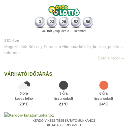
3
23
29
52
56
31. hét ,
augusztus 1., szombat
VÁRHATÓ IDŐJÁRÁS
0 óra
3 óra
6 óra
kevés felhő
tiszta égbolt
tiszta égbolt
23°C
21°C
24°C
KÉRDŐÍV KÉSZÍTÉSE KUTATÓMUNKÁHOZ
KUTATAS-KERDOIV.HU