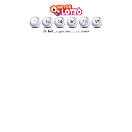
1
14
24
30
32
37
32. hét ,
augusztus 6., csütörtök