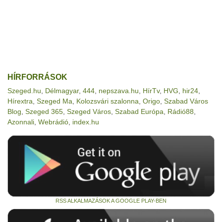
HÍRFORRÁSOK
Szeged.hu
,
Délmagyar
,
444
,
nepszava.hu
,
HírTv
,
HVG
,
hir24
,
Hírextra
,
Szeged Ma
,
Kolozsvári szalonna
,
Origo
,
Szabad Város
Blog
,
Szeged 365
,
Szeged Város
,
Szabad Európa
,
Rádió88
,
Azonnali
,
Webrádió
,
index.hu
RSS ALKALMAZÁSOK A GOOGLE PLAY-BEN