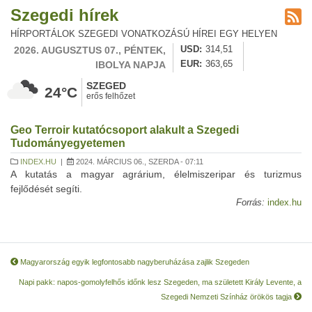
Szegedi hírek
HÍRPORTÁLOK SZEGEDI VONATKOZÁSÚ HÍREI EGY HELYEN
2026. AUGUSZTUS 07., PÉNTEK,
USD
314,51
IBOLYA NAPJA
EUR
363,65
SZEGED
24°C
erős felhőzet
Geo Terroir kutatócsoport alakult a Szegedi
Tudományegyetemen
INDEX.HU
|
2024. MÁRCIUS 06., SZERDA - 07:11
A kutatás a magyar agrárium, élelmiszeripar és turizmus
fejlődését segíti.
Forrás:
index.hu
Magyarország egyik legfontosabb nagyberuházása zajlik Szegeden
Napi pakk: napos-gomolyfelhős időnk lesz Szegeden, ma született Király Levente, a
Szegedi Nemzeti Színház örökös tagja