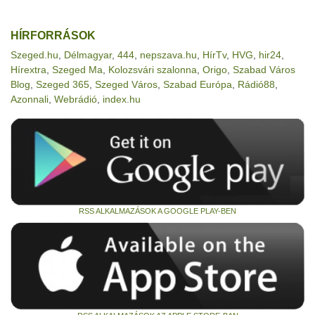
HÍRFORRÁSOK
Szeged.hu
,
Délmagyar
,
444
,
nepszava.hu
,
HírTv
,
HVG
,
hir24
,
Hírextra
,
Szeged Ma
,
Kolozsvári szalonna
,
Origo
,
Szabad Város
Blog
,
Szeged 365
,
Szeged Város
,
Szabad Európa
,
Rádió88
,
Azonnali
,
Webrádió
,
index.hu
RSS ALKALMAZÁSOK A GOOGLE PLAY-BEN