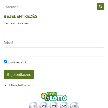
BEJELENTKEZÉS
Felhasználói név:
Jelszó
Emlékezz rám!
Elfelejtett jelszó
3
23
29
52
56