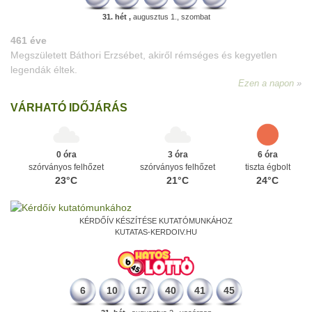
31. hét ,
augusztus 1., szombat
VÁRHATÓ IDŐJÁRÁS
0 óra
3 óra
6 óra
szórványos felhőzet
szórványos felhőzet
tiszta égbolt
23°C
21°C
24°C
KÉRDŐÍV KÉSZÍTÉSE KUTATÓMUNKÁHOZ
KUTATAS-KERDOIV.HU
6
10
17
40
41
45