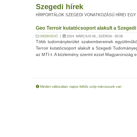
Szegedi hírek
HÍRPORTÁLOK SZEGEDI VONATKOZÁSÚ HÍREI EGY
Geo Terroir kutatócsoport alakult a Szeg
WEBRÁDIÓ
|
2024. MÁRCIUS 06., SZERDA - 05:06
Több tudományterület szakembereinek együttműködé
Terroir kutatócsoport alakult a Szegedi Tudományeg
az MTI-t. A közlemény szerint ezzel Magyarország els
Minden változatlan: napos felhős szép márciusunk van