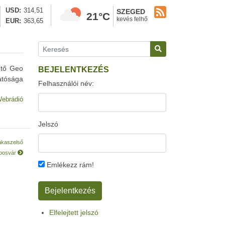
USD
314,51
SZEGED
21°C
kevés felhő
EUR
363,65
ítő Geo
BEJELENTKEZÉS
atósága
Felhasználói név:
ebrádió
Jelszó
zakaszelső
posvár
Emlékezz rám!
Elfelejtett jelszó