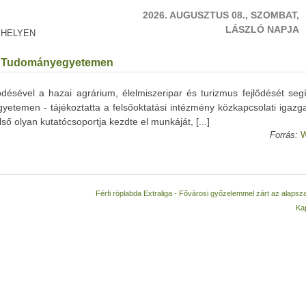
2026. AUGUSZTUS 08., SZOMBAT,
LÁSZLÓ NAPJA
 HELYEN
edi Tudományegyetemen
sével a hazai agrárium, élelmiszeripar és turizmus fejlődését seg
yetemen - tájékoztatta a felsőoktatási intézmény közkapcsolati igazg
ő olyan kutatócsoportja kezdte el munkáját, [...]
Forrás:
W
Férfi röplabda Extraliga - Fővárosi győzelemmel zárt az alaps
Ka