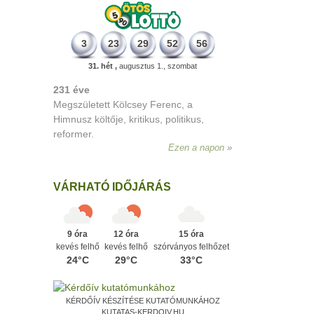
3
23
29
52
56
31. hét ,
augusztus 1., szombat
331 éve
Megszületett Mikes Kelemen
memoáríró, műfordító, a XVIII. századi
magyar prózairodalom legnagyobb
alakja.
Ezen a napon
VÁRHATÓ IDŐJÁRÁS
9 óra
12 óra
15 óra
kevés felhő
kevés felhő
szórványos felhőzet
24°C
29°C
33°C
KÉRDŐÍV KÉSZÍTÉSE KUTATÓMUNKÁHOZ
KUTATAS-KERDOIV.HU