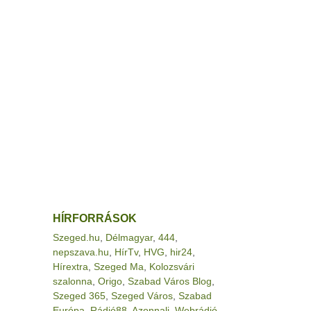
HÍRFORRÁSOK
Szeged.hu
,
Délmagyar
,
444
,
nepszava.hu
,
HírTv
,
HVG
,
hir24
,
Hírextra
,
Szeged Ma
,
Kolozsvári
szalonna
,
Origo
,
Szabad Város Blog
,
Szeged 365
,
Szeged Város
,
Szabad
Európa
,
Rádió88
,
Azonnali
,
Webrádió
,