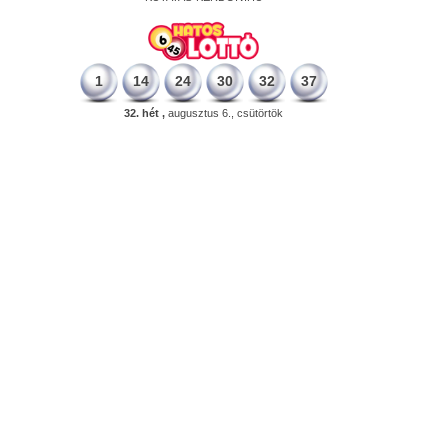
1
14
24
30
32
37
32. hét ,
augusztus 6., csütörtök