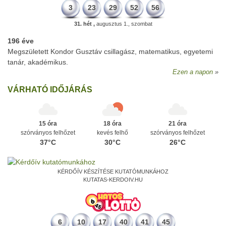
3
23
29
52
56
31. hét ,
augusztus 1., szombat
196 éve
Megszületett Kondor Gusztáv csillagász, matematikus, egyetemi
tanár, akadémikus.
Ezen a napon
VÁRHATÓ IDŐJÁRÁS
15 óra
18 óra
21 óra
szórványos felhőzet
kevés felhő
szórványos felhőzet
37°C
30°C
26°C
KÉRDŐÍV KÉSZÍTÉSE KUTATÓMUNKÁHOZ
KUTATAS-KERDOIV.HU
6
10
17
40
41
45