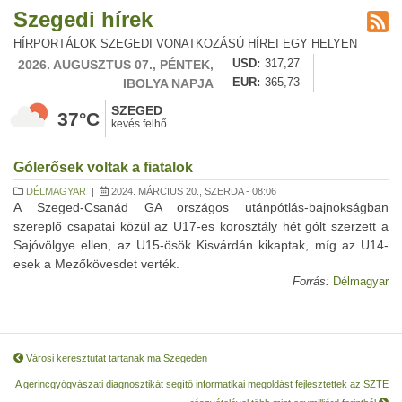
Szegedi hírek
HÍRPORTÁLOK SZEGEDI VONATKOZÁSÚ HÍREI EGY HELYEN
2026. AUGUSZTUS 07., PÉNTEK,
USD
317,27
IBOLYA NAPJA
EUR
365,73
SZEGED
37°C
kevés felhő
Gólerősek voltak a fiatalok
DÉLMAGYAR
|
2024. MÁRCIUS 20., SZERDA - 08:06
A Szeged-Csanád GA országos utánpótlás-bajnokságban
szereplő csapatai közül az U17-es korosztály hét gólt szerzett a
Sajóvölgye ellen, az U15-ösök Kisvárdán kikaptak, míg az U14-
esek a Mezőkövesdet verték.
Forrás:
Délmagyar
Városi keresztutat tartanak ma Szegeden
A gerincgyógyászati diagnosztikát segítő informatikai megoldást fejlesztettek az SZTE