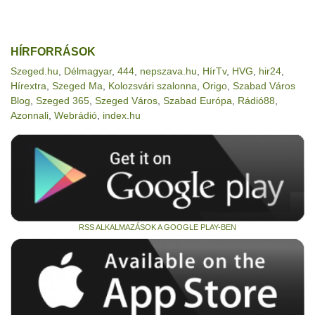
HÍRFORRÁSOK
Szeged.hu
,
Délmagyar
,
444
,
nepszava.hu
,
HírTv
,
HVG
,
hir24
,
Hírextra
,
Szeged Ma
,
Kolozsvári szalonna
,
Origo
,
Szabad Város
Blog
,
Szeged 365
,
Szeged Város
,
Szabad Európa
,
Rádió88
,
Azonnali
,
Webrádió
,
index.hu
RSS ALKALMAZÁSOK A GOOGLE PLAY-BEN