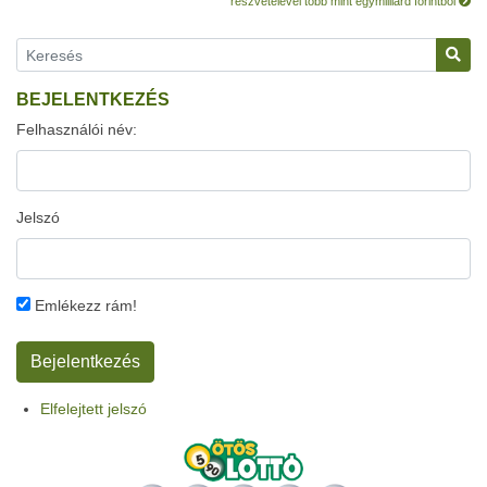
részvételével több mint egymilliárd forintból
BEJELENTKEZÉS
Felhasználói név:
Jelszó
Emlékezz rám!
Elfelejtett jelszó